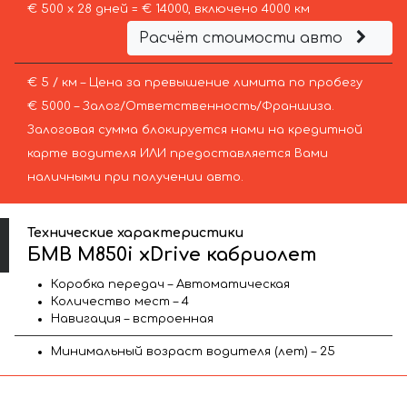
€ 500 х 28 дней = € 14000, включено 4000 км
Расчёт стоимости авто
€ 5 / км – Цена за превышение лимита по пробегу
€ 5000 – Залог/Ответственность/Франшиза.
Залоговая сумма блокируется нами на кредитной
карте водителя ИЛИ предоставляется Вами
наличными при получении авто.
Технические характеристики
БМВ M850i xDrive кабриолет
Коробка передач – Автоматическая
Количество мест – 4
Навигация – встроенная
Минимальный возраст водителя (лет) – 25