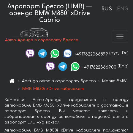
Аэропорт Брессо (LIMB) —
RUS
ENG
аренда BMW M850i xDrive
Cabrio
Авто-Аренда в аэропорту Брессо
(рус,
De)
+4917622366899
(Eng)
+4917622366900
Аренда авто в аэропорту Брессо
Марка BMW
БМВ M850i xDrive кабриолет
Компания Авто-Аренда предлагает в аренду
автомобиль БМВ M850i xDrive кабриолет с доставкой в
аэропорт Брессо. Вы можете заказать и
забронировать аренду автомобиля с подачей авто в
аэропорт или ж/д вокзал.
Автомобиль БМВ M850i xDrive кабриолет пользуются