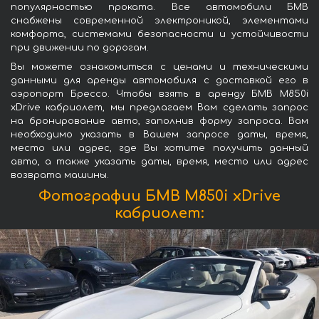
популярностью проката. Все автомобили БМВ
снабжены современной электроникой, элементами
комфорта, системами безопасности и устойчивости
при движении по дорогам.
Вы можете ознакомиться с ценами и техническими
данными для аренды автомобиля с доставкой его в
аэропорт Брессо. Чтобы взять в аренду БМВ M850i
xDrive кабриолет, мы предлагаем Вам сделать запрос
на бронирование авто, заполнив форму запроса. Вам
необходимо указать в Вашем запросе даты, время,
место или адрес, где Вы хотите получить данный
авто, а также указать даты, время, место или адрес
возврата машины.
Фотографии БМВ M850i xDrive
кабриолет: