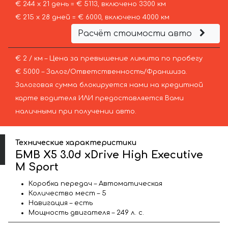
€ 244 х 21 день = € 5113, включено 3300 км
€ 215 х 28 дней = € 6000, включено 4000 км
Расчёт стоимости авто
€ 2 / км – Цена за превышение лимита по пробегу
€ 5000 – Залог/Ответственность/Франшиза.
Залоговая сумма блокируется нами на кредитной
карте водителя ИЛИ предоставляется Вами
наличными при получении авто.
Технические характеристики
БМВ X5 3.0d xDrive High Executive
M Sport
Коробка передач – Автоматическая
Количество мест – 5
Навигация – есть
Мощность двигателя – 249 л. с.