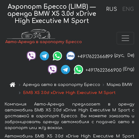
Аэропорт Брессо (LIMB) —
RUS
ENG
аренда BMW X5 3.0d xDrive
High Executive M Sport
Авто-Аренда в аэропорту Брессо
(рус,
De)
+4917622366899
(Eng)
+4917622366900
Аренда авто в аэропорту Брессо
Марка BMW
БМВ X5 3.0d xDrive High Executive M Sport
Компания Авто-Аренда предлагает в аренду
автомобиль БМВ X5 3.0d xDrive High Executive M Sport с
доставкой в аэропорт Брессо. Вы можете заказать и
забронировать аренду автомобиля с подачей авто в
аэропорт или ж/д вокзал.
Автомобиль БМВ X5 3.0d xDrive High Executive M Sport