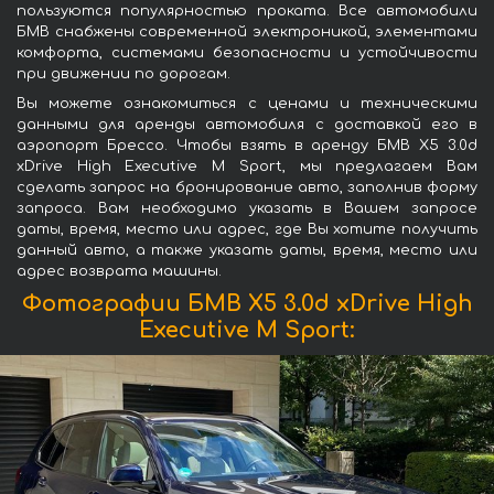
пользуются популярностью проката. Все автомобили
БМВ снабжены современной электроникой, элементами
комфорта, системами безопасности и устойчивости
при движении по дорогам.
Вы можете ознакомиться с ценами и техническими
данными для аренды автомобиля с доставкой его в
аэропорт Брессо. Чтобы взять в аренду БМВ X5 3.0d
xDrive High Executive M Sport, мы предлагаем Вам
сделать запрос на бронирование авто, заполнив форму
запроса. Вам необходимо указать в Вашем запросе
даты, время, место или адрес, где Вы хотите получить
данный авто, а также указать даты, время, место или
адрес возврата машины.
Фотографии БМВ X5 3.0d xDrive High
Executive M Sport: