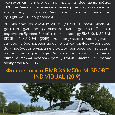
пользуются популярностью проката. Все автомобили
БМВ снабжены современной электроникой, элементами
комфорта, системами безопасности и устойчивости
при движении по дорогам.
Вы можете ознакомиться с ценами и техническими
данными для аренды автомобиля с доставкой его в
аэропорт Брессо. Чтобы взять в аренду БМВ X6 M50d M-
SPORT INDIVIDUAL (2019), мы предлагаем Вам сделать
запрос на бронирование авто, заполнив форму запроса.
Вам необходимо указать в Вашем запросе даты, время,
место или адрес, где Вы хотите получить данный
авто, а также указать даты, время, место или адрес
возврата машины.
Фотографии БМВ X6 M50d M-SPORT
INDIVIDUAL (2019):