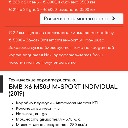
€ 238 х 21 день = € 5000, включено 3500 км
€ 214 х 28 дней = € 6000, включено 3500 км
Расчёт стоимости авто
€ 2 / км – Цена за превышение лимита по пробегу
€ 5000 – Залог/Ответственность/Франшиза.
Залоговая сумма блокируется нами на кредитной
карте водителя ИЛИ предоставляется Вами
наличными при получении авто.
Технические характеристики
БМВ X6 M50d M-SPORT INDIVIDUAL
(2019)
Коробка передач – Автоматическая КП
Количество мест – 5
Навигация – да
Мощность двигателя – 575 л. с.
Максимальная скорость – 250 км/ч