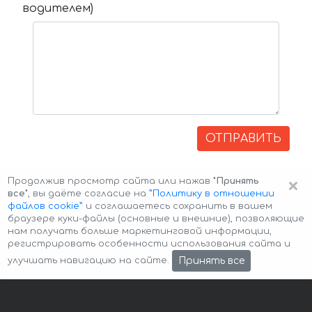
водителем)
ОТПРАВИТЬ
×
Продолжив просмотр сайта или нажав
"Принять
все"
, вы даёте согласие на
”Политику в отношении
файлов cookie”
и соглашаетесь сохранить в вашем
браузере куки-файлы (основные и внешние), позволяющие
нам получать больше маркетинговой информации,
регистрировать особенности использования сайта и
Авторские права © 2026 Авто-Аренда
Cookie Policy
Принять все
улучшать навигацию на сайте.
Политика конфиденциальности