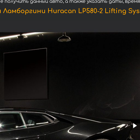
те получить данный авто, а также указать даты, врем
Ламборгини Huracan LP580-2 Lifting Syst