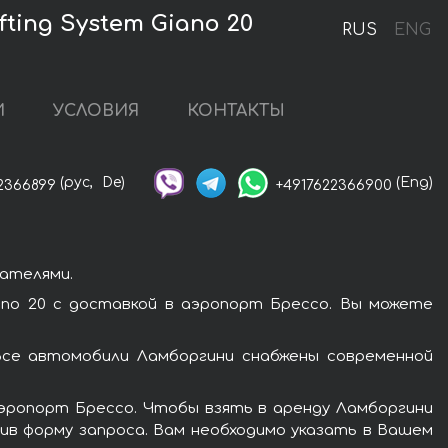
ting System Giano 20
RUS
ENG
И
УСЛОВИЯ
КОНТАКТЫ
(рус,
De)
(Eng)
2366899
+4917622366900
ателями.
iano 20 с доставкой в аэропорт Брессо. Вы можете
 Все автомобили Ламборгини снабжены современной
аэропорт Брессо. Чтобы взять в аренду Ламборгини
лнив форму запроса. Вам необходимо указать в Вашем