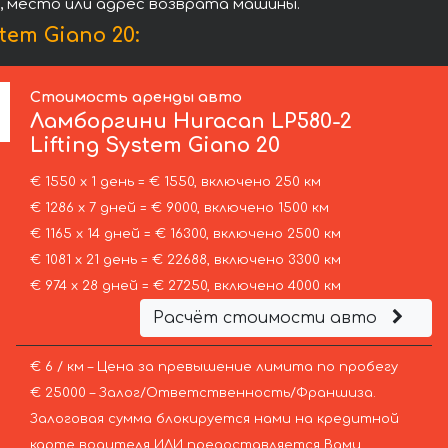
я, место или адрес возврата машины.
em Giano 20:
Стоимость аренды авто
Ламборгини
Huracan LP580-2
Lifting System Giano 20
€ 1550 х 1 день = € 1550, включено 250 км
€ 1286 х 7 дней = € 9000, включено 1500 км
€ 1165 х 14 дней = € 16300, включено 2500 км
€ 1081 х 21 день = € 22688, включено 3300 км
€ 974 х 28 дней = € 27250, включено 4000 км
Расчёт стоимости авто
€ 6 / км – Цена за превышение лимита по пробегу
€ 25000 – Залог/Ответственность/Франшиза.
Залоговая сумма блокируется нами на кредитной
карте водителя ИЛИ предоставляется Вами