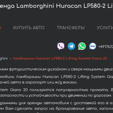
нда Lamborghini Huracan LP580-2 Lif
О
КУПИТЬ АВТО
ТРАНСФЕРЫ
УСЛУГ
+491762
hini
Ламборгини Huracan LP580-2 Lifting System Giano 20
ным футуристическим дизайном и сверх-мощными двиг
биль Ламборгини Huracan LP580-2 Lifting System G
чей авто в аэропорт или ж/д вокзал.
System Giano 20 пользуются популярностью проката.
зопасности и устойчивости при движении по дорогам.
данными для аренды автомобиля с доставкой его в 
агаем Вам сделать запрос на бронирование авто, запо