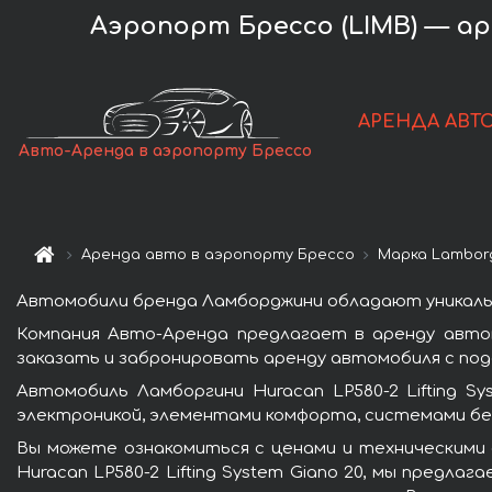
Аэропорт Брессо (LIMB) — аре
АРЕНДА АВТ
Авто-Аренда в аэропорту Брессо
Аренда авто в аэропорту Брессо
Марка Lamborg
Автомобили бренда Ламборджини обладают уникаль
Компания Авто-Аренда предлагает в аренду автомо
заказать и забронировать аренду автомобиля с пода
Автомобиль Ламборгини Huracan LP580-2 Lifting 
электроникой, элементами комфорта, системами бе
Вы можете ознакомиться с ценами и техническими 
Huracan LP580-2 Lifting System Giano 20, мы предл