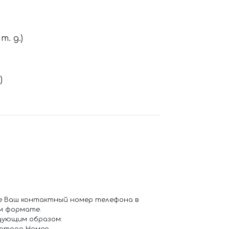
. д.)
)
е Ваш контактный номер телефона в
м формате.
дующим образом: