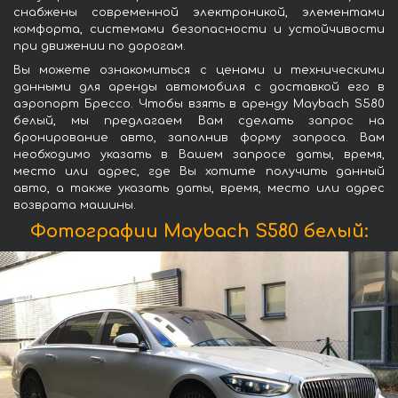
снабжены современной электроникой, элементами
комфорта, системами безопасности и устойчивости
при движении по дорогам.
Вы можете ознакомиться с ценами и техническими
данными для аренды автомобиля с доставкой его в
аэропорт Брессо. Чтобы взять в аренду Maybach S580
белый, мы предлагаем Вам сделать запрос на
бронирование авто, заполнив форму запроса. Вам
необходимо указать в Вашем запросе даты, время,
место или адрес, где Вы хотите получить данный
авто, а также указать даты, время, место или адрес
возврата машины.
Фотографии Maybach S580 белый: