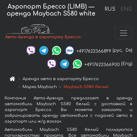
Аэропорт Брессо (LIMB) —
RUS
ENG
аренда Maybach S580 white
Авто-Аренда в аэропорту Брессо
(рус,
De)
+4917622366899
(Eng)
+4917622366900
Аренда авто в аэропорту Брессо
Марка Maybach
Maybach S580 белый
Компания Авто-Аренда предлагает в аренду
автомобиль Maybach S580 белый с доставкой в
аэропорт Брессо. Вы можете заказать и
забронировать аренду автомобиля с подачей авто в
аэропорт или ж/д вокзал.
Автомобиль Maybach S580 белый пользуются
популярностью проката. Все автомобили Maybach