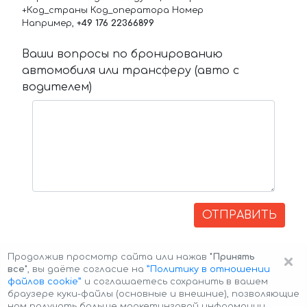
+Код_страны Код_оператора Номер
Например,
+49 176 22366899
Ваши вопросы по бронированию
автомобиля или трансферу (авто с
водителем)
ОТПРАВИТЬ
×
Продолжив просмотр сайта или нажав
"Принять
все"
, вы даёте согласие на
”Политику в отношении
файлов cookie”
и соглашаетесь сохранить в вашем
браузере куки-файлы (основные и внешние), позволяющие
нам получать больше маркетинговой информации,