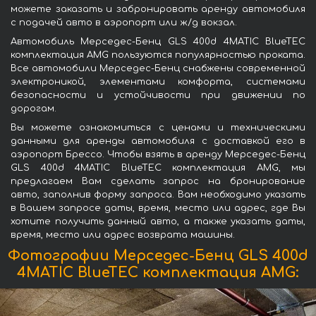
можете заказать и забронировать аренду автомобиля
с подачей авто в аэропорт или ж/д вокзал.
Автомобиль Мерседес-Бенц GLS 400d 4MATIC BlueTEC
комплектация AMG пользуются популярностью проката.
Все автомобили Мерседес-Бенц снабжены современной
электроникой, элементами комфорта, системами
безопасности и устойчивости при движении по
дорогам.
Вы можете ознакомиться с ценами и техническими
данными для аренды автомобиля с доставкой его в
аэропорт Брессо. Чтобы взять в аренду Мерседес-Бенц
GLS 400d 4MATIC BlueTEC комплектация AMG, мы
предлагаем Вам сделать запрос на бронирование
авто, заполнив форму запроса. Вам необходимо указать
в Вашем запросе даты, время, место или адрес, где Вы
хотите получить данный авто, а также указать даты,
время, место или адрес возврата машины.
Фотографии Мерседес-Бенц GLS 400d
4MATIC BlueTEC комплектация AMG: