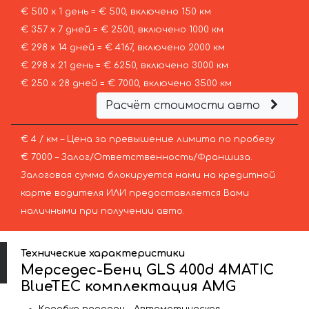
€ 500 х 1 день = € 500, включено 150 км
€ 357 х 7 дней = € 2500, включено 1000 км
€ 298 х 14 дней = € 4167, включено 2000 км
€ 298 х 21 день = € 6250, включено 3000 км
€ 250 х 28 дней = € 7000, включено 3500 км
Расчёт стоимости авто
€ 4 / км – Цена за превышение лимита по пробегу
€ 7000 – Залог/Ответственность/Франшиза.
Залоговая сумма блокируется нами на кредитной
карте водителя ИЛИ предоставляется Вами
наличными при получении авто.
Технические характеристики
Мерседес-Бенц GLS 400d 4MATIC
BlueTEC комплектация AMG
Коробка передач – Автоматическая