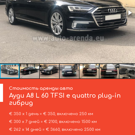
Стоимость аренды авто
Ауди
A8 L 60 TFSI e quattro plug-in
гибрид
€ 350 х 1 день = € 350, включено 250 км
€ 300 х 7 дней = € 2100, включено 1500 км
€ 262 х 14 дней = € 3660, включено 2500 км