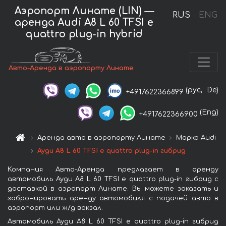
Аэропорт Линате (LIN) —
RUS
ENG
аренда Audi A8 L 60 TFSI e
quattro plug-in hybrid
Авто-Аренда в аэропорту Линате
(рус,
De)
+4917622366899
(Eng)
+4917622366900
Аренда авто в аэропорту Линате
Марка Audi
Ауди A8 L 60 TFSI e quattro plug-in гибрид
Компания Авто-Аренда предлагает в аренду
автомобиль Ауди A8 L 60 TFSI e quattro plug-in гибрид с
доставкой в аэропорт Линате. Вы можете заказать и
забронировать аренду автомобиля с подачей авто в
аэропорт или ж/д вокзал.
Автомобиль Ауди A8 L 60 TFSI e quattro plug-in гибрид