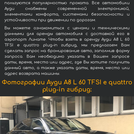
пользуются популярностью проката. Все автомобили
Ауди снабжены современной электроникой,
элементами комфорта, системами безопасности и
устойчивости при движении по дорогам.
Вы можете ознакомиться с ценами и техническими
данными для аренды автомобиля с доставкой его в
аэропорт Линате. Чтобы взять в аренду Ауди A8 L 60
TFSI e quattro plug-in гибрид, мы предлагаем Вам
сделать запрос на бронирование авто, заполнив форму
запроса. Вам необходимо указать в Вашем запросе
даты, время, место или адрес, где Вы хотите получить
данный авто, а также указать даты, время, место или
адрес возврата машины.
Фотографии Ауди A8 L 60 TFSI e quattro
plug-in гибрид: