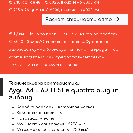
€ 240 х 21 день = € 5025, включено 3300 км
€ 215 х 28 дней = € 6000, включено 4000 км
Расчёт стоимости авто
€ 1 / км – Цена за превышение лимита по пробегу
€ 5000 – Залог/Ответственность/Франшиза.
Залоговая сумма блокируется нами на кредитной
карте водителя ИЛИ предоставляется Вами
наличными при получении авто.
Технические характеристики
Ауди A8 L 60 TFSI e quattro plug-in
гибрид
Коробка передач – Автоматическая
Количество мест – 5
Навигация – есть
Мощность двигателя – 2995 л. с.
Максимальная скорость – 250 км/ч