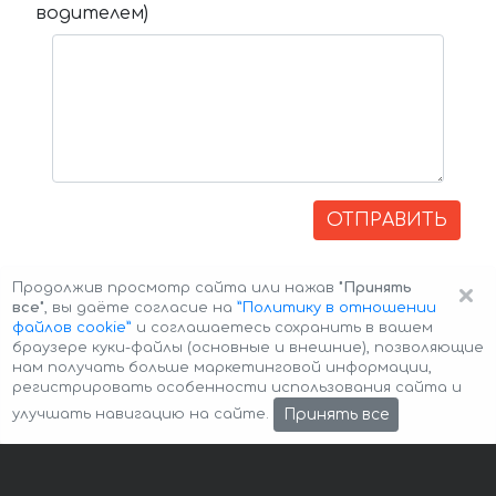
водителем)
ОТПРАВИТЬ
×
Продолжив просмотр сайта или нажав
"Принять
все"
, вы даёте согласие на
”Политику в отношении
файлов cookie”
и соглашаетесь сохранить в вашем
браузере куки-файлы (основные и внешние), позволяющие
нам получать больше маркетинговой информации,
регистрировать особенности использования сайта и
Авторские права © 2026 Авто-Аренда
Cookie Policy
Принять все
улучшать навигацию на сайте.
Политика конфиденциальности