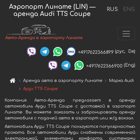
Аэропорт Линате (LIN) —
RUS
ENG
аренда Audi TTS Coupe
Авто-Аренда в аэропорту Линате
(рус,
De)
+4917622366899
(Eng)
+4917622366900
Аренда авто в аэропорту Линате
Марка Audi
Ауди TTS Coupe
Компания Авто-Аренда предлагает в аренду
автомобиль Ауди TTS Coupe с доставкой в аэропорт
Линате. Вы можете заказать и забронировать аренду
автомобиля с подачей авто в аэропорт или ж/д вокзал.
Автомобиль Ауди TTS Coupe пользуются популярностью
проката. Все автомобили Ауди снабжены современной
электроникой, элементами комфорта, системами