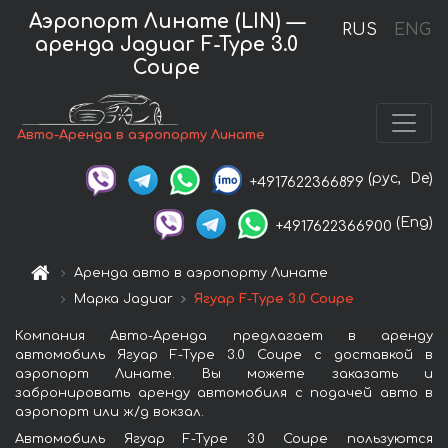
Аэропорт Линате (LIN) —
RUS
ENG
аренда Jaguar F-Type 3.0
Coupe
Авто-Аренда в аэропорту Линате
(рус,
De)
+4917622366899
(Eng)
+4917622366900
Аренда авто в аэропорту Линате
Марка Jaguar
Ягуар F-Type 3.0 Coupe
Компания Авто-Аренда предлагает в аренду
автомобиль Ягуар F-Type 3.0 Coupe с доставкой в
аэропорт Линате. Вы можете заказать и
забронировать аренду автомобиля с подачей авто в
аэропорт или ж/д вокзал.
Автомобиль Ягуар F-Type 3.0 Coupe пользуются