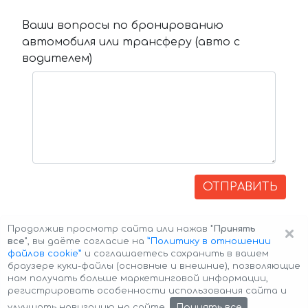
Ваши вопросы по бронированию
автомобиля или трансферу (авто с
водителем)
ОТПРАВИТЬ
×
Продолжив просмотр сайта или нажав
"Принять
все"
, вы даёте согласие на
”Политику в отношении
файлов cookie”
и соглашаетесь сохранить в вашем
браузере куки-файлы (основные и внешние), позволяющие
нам получать больше маркетинговой информации,
регистрировать особенности использования сайта и
Авторские права © 2026 Авто-Аренда
Cookie Policy
Принять все
улучшать навигацию на сайте.