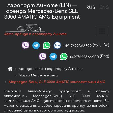
Аэропорт Линате (LIN) —
RUS
ENG
аренда Mercedes-Benz GLE
300d 4MATIC AMG Equipment
Авто-Аренда в аэропорту Линате
(рус,
De)
+4917622366899
(Eng)
+4917622366900
Аренда авто в аэропорту Линате
Марка Mercedes-Benz
Мерседес-Бенц GLE 300d 4MATIC комплектация AMG
Компания Авто-Аренда предлагает в аренду
автомобиль Мерседес-Бенц GLE 300d 4MATIC
комплектация AMG с доставкой в аэропорт Линате. Вы
можете заказать и забронировать аренду автомобиля
с подачей авто в аэропорт или ж/д вокзал.