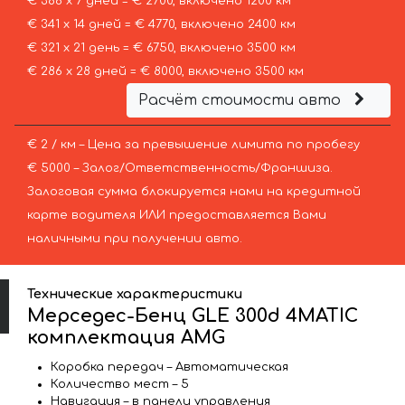
€ 386 х 7 дней = € 2700, включено 1200 км
€ 341 х 14 дней = € 4770, включено 2400 км
€ 321 х 21 день = € 6750, включено 3500 км
€ 286 х 28 дней = € 8000, включено 3500 км
Расчёт стоимости авто
€ 2 / км – Цена за превышение лимита по пробегу
€ 5000 – Залог/Ответственность/Франшиза.
Залоговая сумма блокируется нами на кредитной
карте водителя ИЛИ предоставляется Вами
наличными при получении авто.
Технические характеристики
Мерседес-Бенц GLE 300d 4MATIC
комплектация AMG
Коробка передач – Автоматическая
Количество мест – 5
Навигация – в панели управления