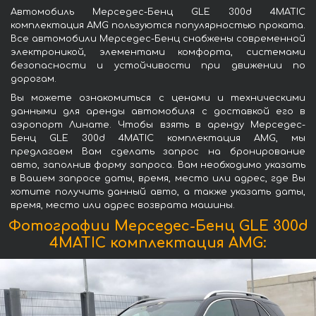
Автомобиль Мерседес-Бенц GLE 300d 4MATIC
комплектация AMG пользуются популярностью проката.
Все автомобили Мерседес-Бенц снабжены современной
электроникой, элементами комфорта, системами
безопасности и устойчивости при движении по
дорогам.
Вы можете ознакомиться с ценами и техническими
данными для аренды автомобиля с доставкой его в
аэропорт Линате. Чтобы взять в аренду Мерседес-
Бенц GLE 300d 4MATIC комплектация AMG, мы
предлагаем Вам сделать запрос на бронирование
авто, заполнив форму запроса. Вам необходимо указать
в Вашем запросе даты, время, место или адрес, где Вы
хотите получить данный авто, а также указать даты,
время, место или адрес возврата машины.
Фотографии Мерседес-Бенц GLE 300d
4MATIC комплектация AMG: