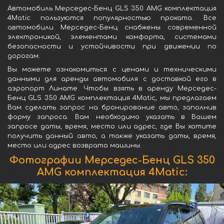
Автомобиль Мерседес-Бенц GLS 350 AMG комплектация
4Matic пользуются популярностью проката. Все
автомобили Мерседес-Бенц снабжены современной
электроникой, элементами комфорта, системами
безопасности и устойчивости при движении по
дорогам.
Вы можете ознакомиться с ценами и техническими
данными для аренды автомобиля с доставкой его в
аэропорт Линате. Чтобы взять в аренду Мерседес-
Бенц GLS 350 AMG комплектация 4Matic, мы предлагаем
Вам сделать запрос на бронирование авто, заполнив
форму запроса. Вам необходимо указать в Вашем
запросе даты, время, место или адрес, где Вы хотите
получить данный авто, а также указать даты, время,
место или адрес возврата машины.
Фотографии Мерседес-Бенц GLS 350
AMG комплектация 4Matic: