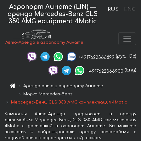
Аэропорт Линате (LIN) —
RUS
ENG
аренда Mercedes-Benz GLS
350 AMG equipment 4Matic
Авто-Аренда в аэропорту Линате
(рус,
De)
+4917622366899
(Eng)
+4917622366900
Аренда авто в аэропорту Линате
Марка Mercedes-Benz
Мерседес-Бенц GLS 350 AMG комплектация 4Matic
Компания Авто-Аренда предлагает в аренду
автомобиль Мерседес-Бенц GLS 350 AMG комплектация
4Matic с доставкой в аэропорт Линате. Вы можете
заказать и забронировать аренду автомобиля с
подачей авто в аэропорт или ж/д вокзал.