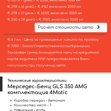
€ 357 х 7 дней = € 2500, включено 1000 км
€ 298 х 14 дней = € 4167, включено 2000 км
€ 298 х 21 день = € 6250, включено 3000 км
€ 250 х 28 дней = € 7000, включено 3500 км
Расчёт стоимости авто
€ 4 / км – Цена за превышение лимита по пробегу
€ 7000 – Залог/Ответственность/Франшиза.
Залоговая сумма блокируется нами на кредитной
карте водителя ИЛИ предоставляется Вами
наличными при получении авто.
Технические характеристики
Мерседес-Бенц GLS 350 AMG
комплектация 4Matic
Коробка передач – Автомат
Количество мест – 7
Навигация – есть