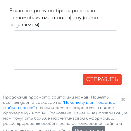
Ваши вопросы по бронированию
автомобиля или трансферу (авто с
водителем)
ОТПРАВИТЬ
×
Продолжив просмотр сайта или нажав
"Принять
все"
, вы даёте согласие на
”Политику в отношении
файлов cookie”
и соглашаетесь сохранить в вашем
браузере куки-файлы (основные и внешние), позволяющие
нам получать больше маркетинговой информации,
регистрировать особенности использования сайта и
Авторские права © 2026 Авто-Аренда
Cookie Policy
Принять все
улучшать навигацию на сайте.