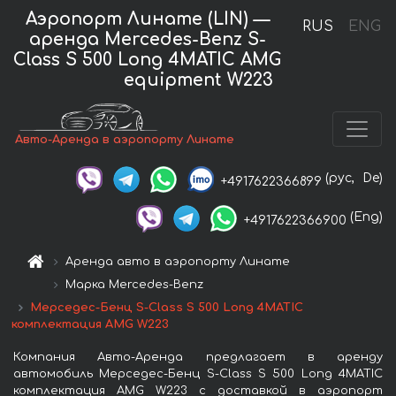
Аэропорт Линате (LIN) —
RUS
ENG
аренда Mercedes-Benz S-
Class S 500 Long 4MATIC AMG
equipment W223
Авто-Аренда в аэропорту Линате
(рус,
De)
+4917622366899
(Eng)
+4917622366900
Аренда авто в аэропорту Линате
Марка Mercedes-Benz
Мерседес-Бенц S-Class S 500 Long 4MATIC
комплектация AMG W223
Компания Авто-Аренда предлагает в аренду
автомобиль Мерседес-Бенц S-Class S 500 Long 4MATIC
комплектация AMG W223 с доставкой в аэропорт