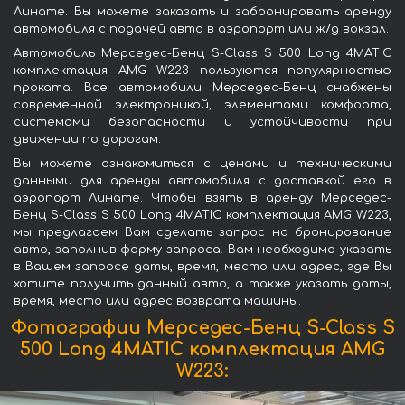
Линате. Вы можете заказать и забронировать аренду
автомобиля с подачей авто в аэропорт или ж/д вокзал.
Автомобиль Мерседес-Бенц S-Class S 500 Long 4MATIC
комплектация AMG W223 пользуются популярностью
проката. Все автомобили Мерседес-Бенц снабжены
современной электроникой, элементами комфорта,
системами безопасности и устойчивости при
движении по дорогам.
Вы можете ознакомиться с ценами и техническими
данными для аренды автомобиля с доставкой его в
аэропорт Линате. Чтобы взять в аренду Мерседес-
Бенц S-Class S 500 Long 4MATIC комплектация AMG W223,
мы предлагаем Вам сделать запрос на бронирование
авто, заполнив форму запроса. Вам необходимо указать
в Вашем запросе даты, время, место или адрес, где Вы
хотите получить данный авто, а также указать даты,
время, место или адрес возврата машины.
Фотографии Мерседес-Бенц S-Class S
500 Long 4MATIC комплектация AMG
W223: