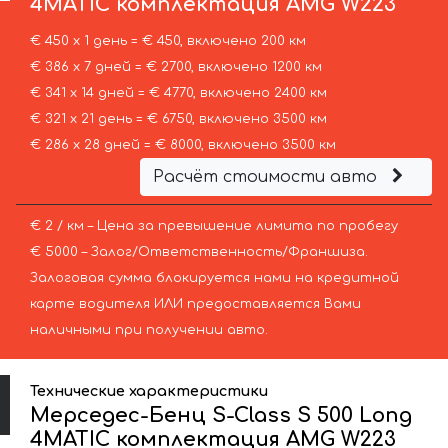
4MATIC комплектация AMG W223
€ 450 х 1 день = € 450, включено 200 км
€ 386 х 7 дней = € 2700, включено 1200 км
€ 341 х 14 дней = € 4770, включено 2400 км
€ 321 х 21 день = € 6750, включено 3500 км
€ 286 х 28 дней = € 8000, включено 3500 км
Расчёт стоимости авто
€ 2 / км – Цена за превышение лимита по пробегу
€ 5000 – Залог/Ответственность/Франшиза.
Залоговая сумма блокируется нами на кредитной
карте водителя ИЛИ предоставляется Вами
наличными при получении авто.
Технические характеристики
Мерседес-Бенц S-Class S 500 Long
4MATIC комплектация AMG W223