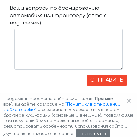
Ваши вопросы по бронированию
автомобиля или трансферу (авто с
водителем)
ОТПРАВИТЬ
×
Продолжив просмотр сайта или нажав
"Принять
все"
, вы даёте согласие на
”Политику в отношении
файлов cookie”
и соглашаетесь сохранить в вашем
браузере куки-файлы (основные и внешние), позволяющие
нам получать больше маркетинговой информации,
регистрировать особенности использования сайта и
Авторские права © 2026 Авто-Аренда
Cookie Policy
Принять все
улучшать навигацию на сайте.