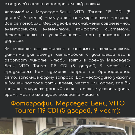
с подачей авто в аэропорт или ж/д вокзал.
Автомобиль Мерседес-Бенц VITO Tourer 119 CDI (5
дверей, 9 мест) пользуются популярностью проката.
Все автомобили Мерседес-Бенц снабжены современной
электроникой, элементами комфорта, системами
безопасности и устойчивости при движении по
дорогам.
Вы можете ознакомиться с ценами и техническими
данными для аренды автомобиля с доставкой его в
аэропорт Линате. Чтобы взять в аренду Мерседес-
Бенц VITO Tourer 119 CDI (5 дверей, 9 мест), мы
предлагаем Вам сделать запрос на бронирование
авто, заполнив форму запроса. Вам необходимо указать
в Вашем запросе даты, время, место или адрес, где Вы
хотите получить данный авто, а также указать даты,
время, место или адрес возврата машины.
Фотографии Мерседес-Бенц VITO
Tourer 119 CDI (5 дверей, 9 мест):