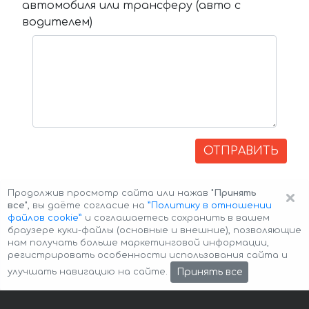
автомобиля или трансферу (авто с
водителем)
ОТПРАВИТЬ
×
Продолжив просмотр сайта или нажав
"Принять
все"
, вы даёте согласие на
”Политику в отношении
файлов cookie”
и соглашаетесь сохранить в вашем
браузере куки-файлы (основные и внешние), позволяющие
нам получать больше маркетинговой информации,
регистрировать особенности использования сайта и
Авторские права © 2026 Авто-Аренда
Cookie Policy
Принять все
улучшать навигацию на сайте.