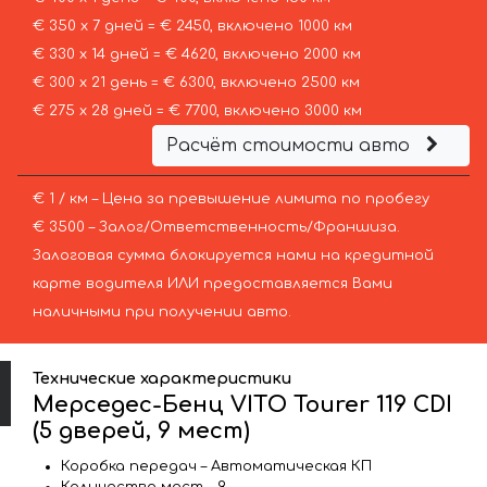
€ 350 х 7 дней = € 2450, включено 1000 км
€ 330 х 14 дней = € 4620, включено 2000 км
€ 300 х 21 день = € 6300, включено 2500 км
€ 275 х 28 дней = € 7700, включено 3000 км
Расчёт стоимости авто
€ 1 / км – Цена за превышение лимита по пробегу
€ 3500 – Залог/Ответственность/Франшиза.
Залоговая сумма блокируется нами на кредитной
карте водителя ИЛИ предоставляется Вами
наличными при получении авто.
Технические характеристики
Мерседес-Бенц VITO Tourer 119 CDI
(5 дверей, 9 мест)
Коробка передач – Автоматическая КП
Количество мест – 9