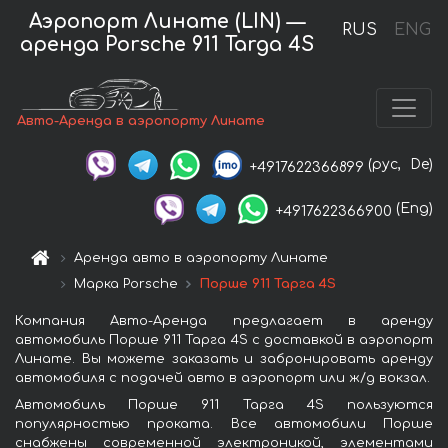
Аэропорт Линате (LIN) —
RUS
ENG
аренда Porsche 911 Targa 4S
Авто-Аренда в аэропорту Линате
(рус,
De)
+4917622366899
(Eng)
+4917622366900
Аренда авто в аэропорту Линате
Марка Porsche
Порше 911 Тарга 4S
Компания Авто-Аренда предлагает в аренду
автомобиль Порше 911 Тарга 4S с доставкой в аэропорт
Линате. Вы можете заказать и забронировать аренду
автомобиля с подачей авто в аэропорт или ж/д вокзал.
Автомобиль Порше 911 Тарга 4S пользуются
популярностью проката. Все автомобили Порше
снабжены современной электроникой, элементами