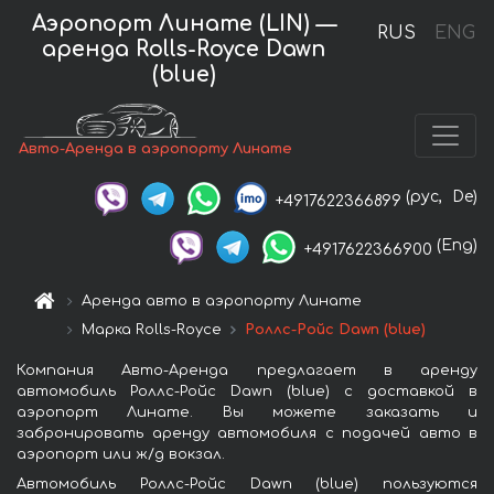
Аэропорт Линате (LIN) —
RUS
ENG
аренда Rolls-Royce Dawn
(blue)
Авто-Аренда в аэропорту Линате
(рус,
De)
+4917622366899
(Eng)
+4917622366900
Аренда авто в аэропорту Линате
Марка Rolls-Royce
Роллс-Ройс Dawn (blue)
Компания Авто-Аренда предлагает в аренду
автомобиль Роллс-Ройс Dawn (blue) с доставкой в
аэропорт Линате. Вы можете заказать и
забронировать аренду автомобиля с подачей авто в
аэропорт или ж/д вокзал.
Автомобиль Роллс-Ройс Dawn (blue) пользуются