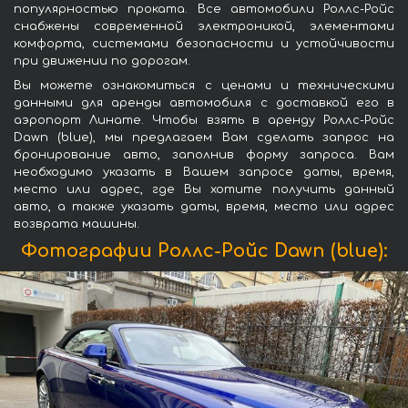
популярностью проката. Все автомобили Роллс-Ройс
снабжены современной электроникой, элементами
комфорта, системами безопасности и устойчивости
при движении по дорогам.
Вы можете ознакомиться с ценами и техническими
данными для аренды автомобиля с доставкой его в
аэропорт Линате. Чтобы взять в аренду Роллс-Ройс
Dawn (blue), мы предлагаем Вам сделать запрос на
бронирование авто, заполнив форму запроса. Вам
необходимо указать в Вашем запросе даты, время,
место или адрес, где Вы хотите получить данный
авто, а также указать даты, время, место или адрес
возврата машины.
Фотографии Роллс-Ройс Dawn (blue):