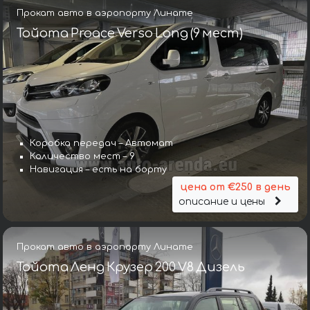
Прокат авто в аэропорту Линате
Тойота Proace Verso Long (9 мест)
Коробка передач – Автомат
Количество мест – 9
Навигация – есть на борту
цена от €250 в день
описание и цены
Прокат авто в аэропорту Линате
Тойота Ленд Крузер 200 V8 Дизель