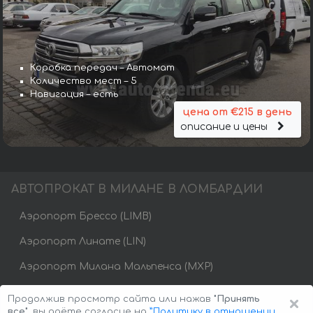
Коробка передач – Автомат
Количество мест – 5
Навигация – есть
цена от €215 в день
описание и цены
АВТОПРОКАТ В МИЛАНЕ В ЛОМБАРДИИ
Аэропорт Брессо (LIMB)
Аэропорт Линате (LIN)
Аэропорт Милана Мальпенса (MXP)
Железнодорожный вокзал Милана (XIK)
×
Продолжив просмотр сайта или нажав
"Принять
все"
, вы даёте согласие на
”Политику в отношении