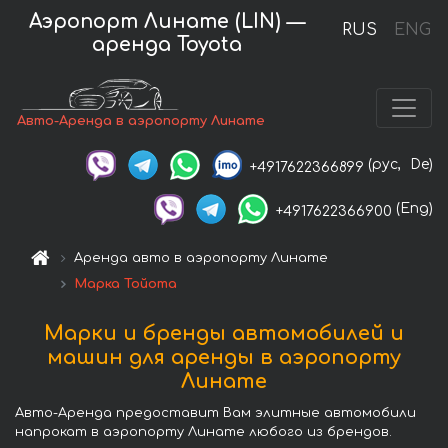
Аэропорт Линате (LIN) —
RUS
ENG
аренда Toyota
Авто-Аренда в аэропорту Линате
(рус,
De)
+4917622366899
(Eng)
+4917622366900
Аренда авто в аэропорту Линате
Марка Тойота
Марки и бренды автомобилей и
машин для аренды в аэропорту
Линате
Авто-Аренда предоставит Вам элитные автомобили
напрокат в аэропорту Линате любого из брендов.