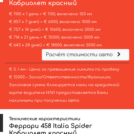
Кабриолет красный
€ 1100 х 1 день = € 1100, включено 150 км
€ 857 х 7 дней = € 6000, включено 1000 км
€ 757 х 14 дней = € 10600, включено 2000 км
€ 714 х 21 день = € 15000, включено 3000 км
€ 643 х 28 дней = € 18000, включено 3000 км
Расчёт стоимости авто
€ 5 / км – Цена за превышение лимита по пробегу
€ 15000 – Залог/Ответственность/Франшиза.
Залоговая сумма блокируется нами на кредитной
карте водителя ИЛИ предоставляется Вами
наличными при получении авто.
Технические характеристики
Феррари 458 Italia Spider
Кабриолет красный