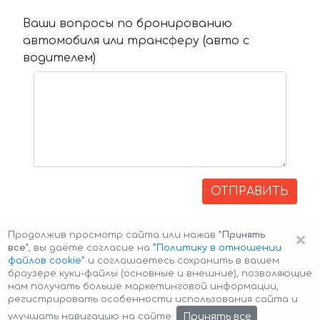
Ваши вопросы по бронированию
автомобиля или трансферу (авто с
водителем)
ОТПРАВИТЬ
×
Продолжив просмотр сайта или нажав
"Принять
все"
, вы даёте согласие на
”Политику в отношении
файлов cookie”
и соглашаетесь сохранить в вашем
браузере куки-файлы (основные и внешние), позволяющие
нам получать больше маркетинговой информации,
регистрировать особенности использования сайта и
Авторские права © 2026 Авто-Аренда
Cookie Policy
Принять все
улучшать навигацию на сайте.