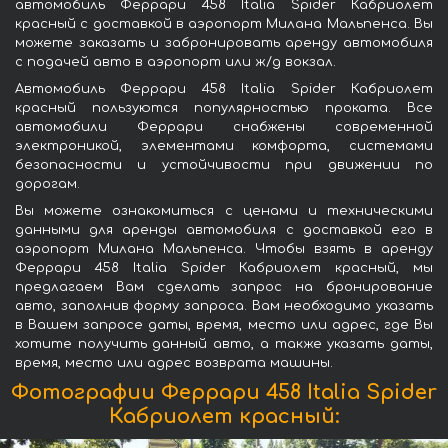
автомобиль Феррари 458 Italia Spider Кабриолет
красный с доставкой в аэропорт Милана Мальпенса. Вы
можете заказать и забронировать аренду автомобиля
с подачей авто в аэропорт или ж/д вокзал.
Автомобиль Феррари 458 Italia Spider Кабриолет
красный пользуются популярностью проката. Все
автомобили Феррари снабжены современной
электроникой, элементами комфорта, системами
безопасности и устойчивости при движении по
дорогам.
Вы можете ознакомиться с ценами и техническими
данными для аренды автомобиля с доставкой его в
аэропорт Милана Мальпенса. Чтобы взять в аренду
Феррари 458 Italia Spider Кабриолет красный, мы
предлагаем Вам сделать запрос на бронирование
авто, заполнив форму запроса. Вам необходимо указать
в Вашем запросе даты, время, место или адрес, где Вы
хотите получить данный авто, а также указать даты,
время, место или адрес возврата машины.
Фотографии Феррари 458 Italia Spider
Кабриолет красный: