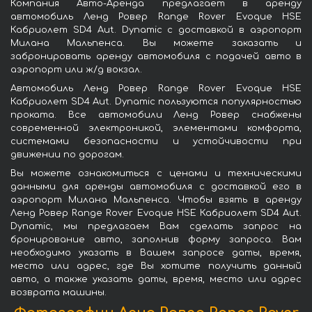
Компания Авто-Аренда предлагает в аренду
автомобиль Ленд Ровер Range Rover Evoque HSE
Кабриолет SD4 Aut. Dynamic с доставкой в аэропорт
Милана Мальпенса. Вы можете заказать и
забронировать аренду автомобиля с подачей авто в
аэропорт или ж/д вокзал.
Автомобиль Ленд Ровер Range Rover Evoque HSE
Кабриолет SD4 Aut. Dynamic пользуются популярностью
проката. Все автомобили Ленд Ровер снабжены
современной электроникой, элементами комфорта,
системами безопасности и устойчивости при
движении по дорогам.
Вы можете ознакомиться с ценами и техническими
данными для аренды автомобиля с доставкой его в
аэропорт Милана Мальпенса. Чтобы взять в аренду
Ленд Ровер Range Rover Evoque HSE Кабриолет SD4 Aut.
Dynamic, мы предлагаем Вам сделать запрос на
бронирование авто, заполнив форму запроса. Вам
необходимо указать в Вашем запросе даты, время,
место или адрес, где Вы хотите получить данный
авто, а также указать даты, время, место или адрес
возврата машины.