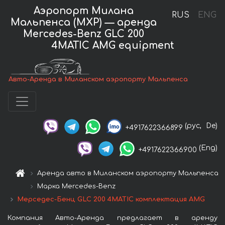
Аэропорт Милана
RUS
ENG
Мальпенса (MXP) — аренда
Mercedes-Benz GLC 200
4MATIC AMG equipment
Авто-Аренда в Миланском аэропорту Мальпенса
(рус,
De)
+4917622366899
(Eng)
+4917622366900
Аренда авто в Миланском аэропорту Мальпенса
Марка Mercedes-Benz
Мерседес-Бенц GLC 200 4MATIC комплектация AMG
Компания Авто-Аренда предлагает в аренду