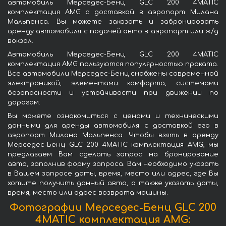
автомобиль Мерседес-Бенц GLC 200 4MATIC
комплектация AMG с доставкой в аэропорт Милана
Мальпенса. Вы можете заказать и забронировать
аренду автомобиля с подачей авто в аэропорт или ж/д
вокзал.
Автомобиль Мерседес-Бенц GLC 200 4MATIC
комплектация AMG пользуются популярностью проката.
Все автомобили Мерседес-Бенц снабжены современной
электроникой, элементами комфорта, системами
безопасности и устойчивости при движении по
дорогам.
Вы можете ознакомиться с ценами и техническими
данными для аренды автомобиля с доставкой его в
аэропорт Милана Мальпенса. Чтобы взять в аренду
Мерседес-Бенц GLC 200 4MATIC комплектация AMG, мы
предлагаем Вам сделать запрос на бронирование
авто, заполнив форму запроса. Вам необходимо указать
в Вашем запросе даты, время, место или адрес, где Вы
хотите получить данный авто, а также указать даты,
время, место или адрес возврата машины.
Фотографии Мерседес-Бенц GLC 200
4MATIC комплектация AMG: