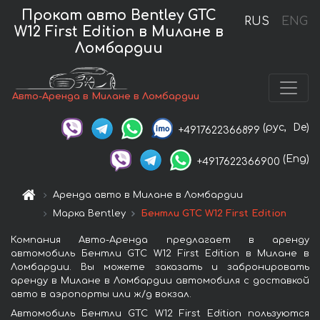
Прокат авто Bentley GTC
RUS
ENG
W12 First Edition в Милане в
Ломбардии
Авто-Аренда в Милане в Ломбардии
(рус,
De)
+4917622366899
(Eng)
+4917622366900
Аренда авто в Милане в Ломбардии
Марка Bentley
Бентли GTC W12 First Edition
Компания Авто-Аренда предлагает в аренду
автомобиль Бентли GTC W12 First Edition в Милане в
Ломбардии. Вы можете заказать и забронировать
аренду в Милане в Ломбардии автомобиля с доставкой
авто в аэропорты или ж/д вокзал.
Автомобиль Бентли GTC W12 First Edition пользуются