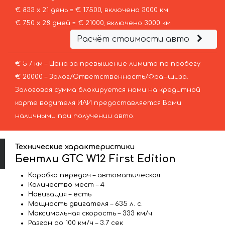
€ 833 х 21 день = € 17500, включено 3000 км
€ 750 х 28 дней = € 21000, включено 3000 км
Расчёт стоимости авто
€ 5 / км – Цена за превышение лимита по пробегу
€ 20000 – Залог/Ответственность/Франшиза.
Залоговая сумма блокируется нами на кредитной
карте водителя ИЛИ предоставляется Вами
наличными при получении авто.
Технические характеристики
Бентли GTC W12 First Edition
Коробка передач – автоматическая
Количество мест – 4
Навигация – есть
Мощность двигателя – 635 л. с.
Максимальная скорость – 333 км/ч
Разгон до 100 км/ч – 3.7 сек