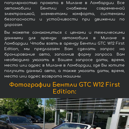
популярностью проката в Милане в Ломбардии. Все
автомобили Бентли снабжены современной
электроникой, элементами комфорта, системами
безопасности и устойчивости при движении по
дорогам.
Вы можете ознакомиться с ценами и техническими
данными для аренды автомобиля в Милане в
Ломбардии. Чтобы взять в аренду Бентли GTC W12 First
Edition, мы предлагаем Вам сделать запрос на
бронирование авто, заполнив форму запроса. Вам
необходимо указать в Вашем запросе даты, время,
место или адрес в Милане в Ломбардии, где Вы хотите
получить данный авто, а также указать даты, время,
место или адрес возврата машины.
Фотографии Бентли GTC W12 First
Edition: