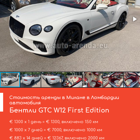
Стоимость аренды в Милане в Ломбардии
автомобиля
Бентли
GTC W12 First Edition
€ 1300 х 1 день = € 1300, включено 150 км
€ 1000 х 7 дней = € 7000, включено 1000 км
€ 883 х 14 дней = € 12367, включено 2000 км