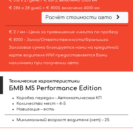
€ 318 х 21 день = € 6675, включено 3300 км
€ 286 х 28 дней = € 8000, включено 4000 км
Расчёт стоимости авто
€ 2 / км – Цена за превышение лимита по пробегу
€ 8000 – Залог/Ответственность/Франшиза.
Залоговая сумма блокируется нами на кредитной
карте водителя ИЛИ предоставляется Вами
наличными при получении авто.
Технические характеристики
БМВ M5 Performance Edition
Коробка передач – Автоматическая КП
Количество мест – 4-5
Навигация – есть
Минимальный возраст водителя (лет) – 25