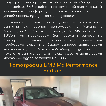
популярностью проката в Милане в Ломбардии. Все
автомобили БМВ снабжены современной электроникой,
элементами комфорта, системами безопасности и
устойчивости при движении по дорогам.
Вы можете ознакомиться с ценами и техническими
данными для аренды автомобиля в Милане в
Ломбардии. Чтобы взять в аренду БМВ M5 Performance
Edition, мы предлагаем Вам сделать запрос на
бронирование авто, заполнив форму запроса. Вам
необходимо указать в Вашем запросе даты, время,
место или адрес в Милане в Ломбардии, где Вы хотите
получить данный авто, а также указать даты, время,
место или адрес возврата машины.
Фотографии БМВ M5 Performance
Edition: