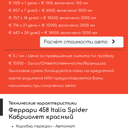
€ 1100 х 1 день = € 1100, включено 150 км
€ 857 х 7 дней = € 6000, включено 1000 км
€ 757 х 14 дней = € 10600, включено 2000 км
€ 714 х 21 день = € 15000, включено 3000 км
€ 643 х 28 дней = € 18000, включено 3000 км
Расчёт стоимости авто
€ 5 / км – Цена за превышение лимита по пробегу
€ 15000 – Залог/Ответственность/Франшиза.
Залоговая сумма блокируется нами на кредитной
карте водителя ИЛИ предоставляется Вами
наличными при получении авто.
Технические характеристики
Феррари 458 Italia Spider
Кабриолет красный
Коробка передач – Автомат