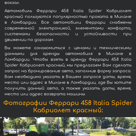
вокзал.
Автомобиль Феррари 458 Italia Spider Кабриолет
красный пользуются популярностью проката в Милане
в Ломбардии. Все автомобили Феррари снабжены
современной электроникой, элементами комфорта,
системами безопасности и устойчивости при
движении по дорогам.
Вы можете ознакомиться с ценами и техническими
данными для аренды автомобиля в Милане в
Ломбардии. Чтобы взять в аренду Феррари 458 Italia
Spider Кабриолет красный, мы предлагаем Вам сделать
запрос на бронирование авто, заполнив форму запроса.
Вам необходимо указать в Вашем запросе даты, время,
место или адрес в Милане в Ломбардии, где Вы хотите
получить данный авто, а также указать даты, время,
место или адрес возврата машины.
Фотографии Феррари 458 Italia Spider
Кабриолет красный: