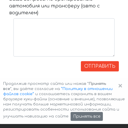
автомобиля или трансферу (авто с
водителем)
ОТПРАВИТЬ
×
Продолжив просмотр сайта или нажав
"Принять
все"
, вы даёте согласие на
”Политику в отношении
файлов cookie”
и соглашаетесь сохранить в вашем
браузере куки-файлы (основные и внешние), позволяющие
нам получать больше маркетинговой информации,
регистрировать особенности использования сайта и
Авторские права © 2026 Авто-Аренда
Cookie Policy
Принять все
улучшать навигацию на сайте.