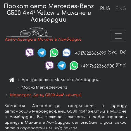
Прокат авто Mercedes-Benz
RUS
ENG
G500 4x4² Yellow в Милане в
Ломбардии
Авто-Аренда в Милане в Ломбардии
(рус,
De)
+4917622366899
(Eng)
+4917622366900
Аренда авто в Милане в Ломбардии
Марка Mercedes-Benz
Мерседес-Бенц G500 4x4² жёлтый
Компания Авто-Аренда предлагает в аренду
автомобиль Мерседес-Бенц G500 4x4² жёлтый в Милане
в Ломбардии. Вы можете заказать и забронировать
аренду в Милане в Ломбардии автомобиля с доставкой
авто в аэропорты или ж/д вокзал.