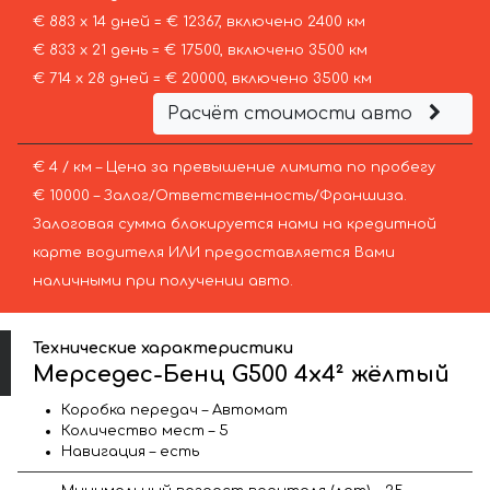
€ 883 х 14 дней = € 12367, включено 2400 км
€ 833 х 21 день = € 17500, включено 3500 км
€ 714 х 28 дней = € 20000, включено 3500 км
Расчёт стоимости авто
€ 4 / км – Цена за превышение лимита по пробегу
€ 10000 – Залог/Ответственность/Франшиза.
Залоговая сумма блокируется нами на кредитной
карте водителя ИЛИ предоставляется Вами
наличными при получении авто.
Технические характеристики
Мерседес-Бенц G500 4x4² жёлтый
Коробка передач – Автомат
Количество мест – 5
Навигация – есть