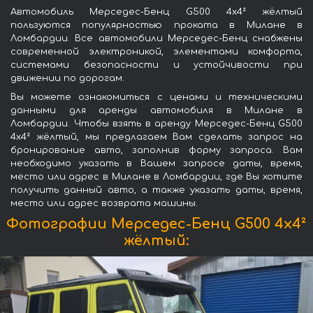
Автомобиль Мерседес-Бенц G500 4x4² жёлтый
пользуются популярностью проката в Милане в
Ломбардии. Все автомобили Мерседес-Бенц снабжены
современной электроникой, элементами комфорта,
системами безопасности и устойчивости при
движении по дорогам.
Вы можете ознакомиться с ценами и техническими
данными для аренды автомобиля в Милане в
Ломбардии. Чтобы взять в аренду Мерседес-Бенц G500
4x4² жёлтый, мы предлагаем Вам сделать запрос на
бронирование авто, заполнив форму запроса. Вам
необходимо указать в Вашем запросе даты, время,
место или адрес в Милане в Ломбардии, где Вы хотите
получить данный авто, а также указать даты, время,
место или адрес возврата машины.
Фотографии Мерседес-Бенц G500 4x4²
жёлтый: