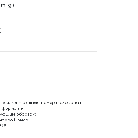
. д.)
)
 Ваш контактный номер телефона в
 формате.
ующим образом:
атора Номер
899