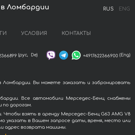
 в Ломбардии
RUS
ENG
ГИ
УСЛОВИЯ
КОНТАКТЫ
(рус,
De)
(Eng)
2366899
+4917622366900
в Ломбардии. Вы можете заказать и забронировать
бардии. Все автомобили Мерседес-Бенц снабжены
 по дорогам.
и. Чтобы взять в аренду Мерседес-Бенц G63 AMG V8
имо указать в Вашем запросе даты, время, место или
ли адрес возврата машины.