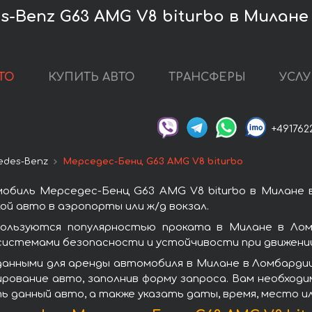
-Benz G63 AMG V8 biturbo в Милане
ТО
КУПИТЬ АВТО
ТРАНСФЕРЫ
УСЛУ
+491762
edes-Benz
Мерседес-Бенц G63 AMG V8 biturbo
обиль Мерседес-Бенц G63 AMG V8 biturbo в Милане 
й авто в аэропорты или ж/д вокзал.
пользуются популярностью проката в Милане в Лом
системами безопасности и устойчивости при движении
данными для аренды автомобиля в Милане в Ломбарди
ирование авто, заполнив форму запроса. Вам необход
ь данный авто, а также указать даты, время, место и