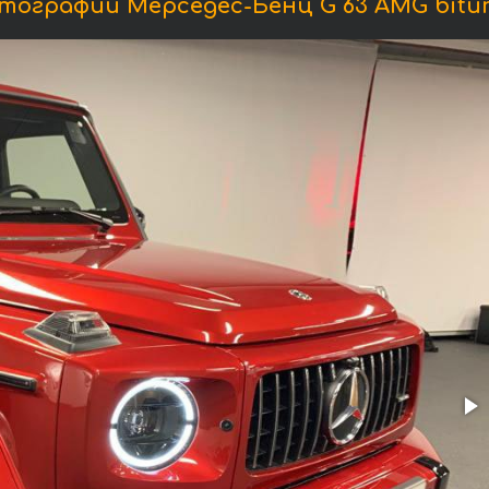
тографии Мерседес-Бенц G 63 AMG bitur