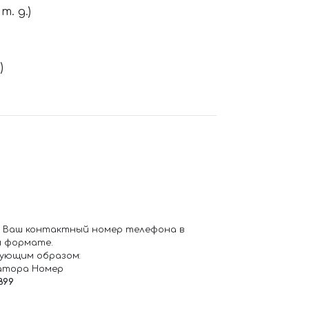
. д.)
)
 Ваш контактный номер телефона в
 формате.
ующим образом:
атора Номер
899