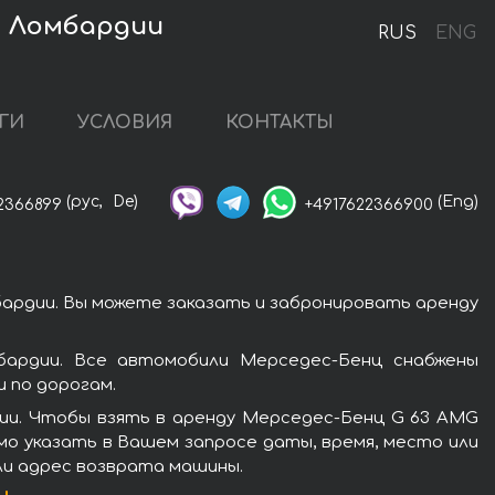
в Ломбардии
RUS
ENG
ГИ
УСЛОВИЯ
КОНТАКТЫ
(рус,
De)
(Eng)
2366899
+4917622366900
бардии. Вы можете заказать и забронировать аренду
бардии. Все автомобили Мерседес-Бенц снабжены
 по дорогам.
ии. Чтобы взять в аренду Мерседес-Бенц G 63 AMG
имо указать в Вашем запросе даты, время, место или
ли адрес возврата машины.