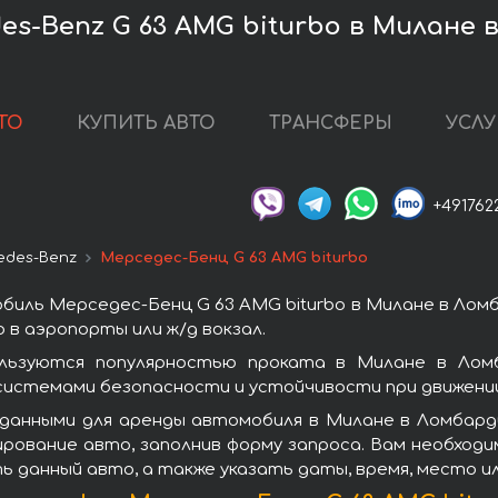
s-Benz G 63 AMG biturbo в Милане 
ТО
КУПИТЬ АВТО
ТРАНСФЕРЫ
УСЛУ
+491762
edes-Benz
Мерседес-Бенц G 63 AMG biturbo
иль Мерседес-Бенц G 63 AMG biturbo в Милане в Лом
 в аэропорты или ж/д вокзал.
льзуются популярностью проката в Милане в Лом
системами безопасности и устойчивости при движении
 данными для аренды автомобиля в Милане в Ломбард
ирование авто, заполнив форму запроса. Вам необход
ь данный авто, а также указать даты, время, место и