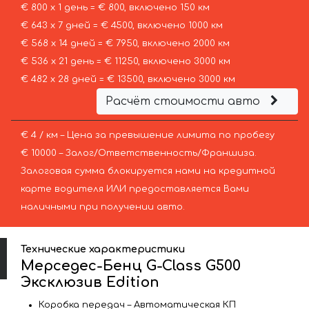
€ 800 х 1 день = € 800, включено 150 км
€ 643 х 7 дней = € 4500, включено 1000 км
€ 568 х 14 дней = € 7950, включено 2000 км
€ 536 х 21 день = € 11250, включено 3000 км
€ 482 х 28 дней = € 13500, включено 3000 км
Расчёт стоимости авто
€ 4 / км – Цена за превышение лимита по пробегу
€ 10000 – Залог/Ответственность/Франшиза.
Залоговая сумма блокируется нами на кредитной
карте водителя ИЛИ предоставляется Вами
наличными при получении авто.
Технические характеристики
Мерседес-Бенц G-Class G500
Эксклюзив Edition
Коробка передач – Автоматическая КП