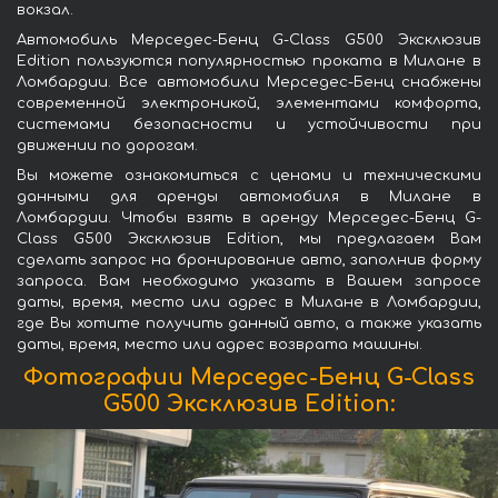
вокзал.
Автомобиль Мерседес-Бенц G-Class G500 Эксклюзив
Edition пользуются популярностью проката в Милане в
Ломбардии. Все автомобили Мерседес-Бенц снабжены
современной электроникой, элементами комфорта,
системами безопасности и устойчивости при
движении по дорогам.
Вы можете ознакомиться с ценами и техническими
данными для аренды автомобиля в Милане в
Ломбардии. Чтобы взять в аренду Мерседес-Бенц G-
Class G500 Эксклюзив Edition, мы предлагаем Вам
сделать запрос на бронирование авто, заполнив форму
запроса. Вам необходимо указать в Вашем запросе
даты, время, место или адрес в Милане в Ломбардии,
где Вы хотите получить данный авто, а также указать
даты, время, место или адрес возврата машины.
Фотографии Мерседес-Бенц G-Class
G500 Эксклюзив Edition: