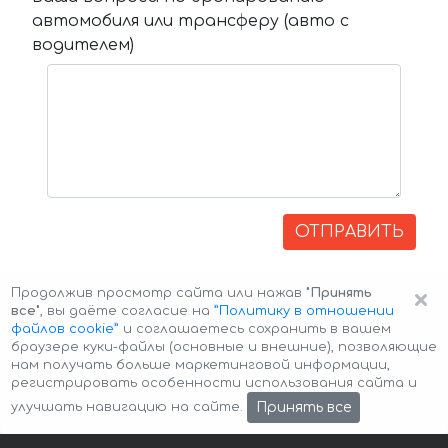
автомобиля или трансферу (авто с
водителем)
ОТПРАВИТЬ
×
Продолжив просмотр сайта или нажав
"Принять
все"
, вы даёте согласие на
”Политику в отношении
файлов cookie”
и соглашаетесь сохранить в вашем
браузере куки-файлы (основные и внешние), позволяющие
нам получать больше маркетинговой информации,
регистрировать особенности использования сайта и
Авторские права © 2026 Авто-Аренда
Cookie Policy
Принять все
улучшать навигацию на сайте.