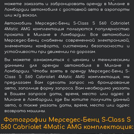
можете заказать и забронировать аренду в Милане в
Ломбардии автомобиля с доставкой авто в аэропорты
или ж/д вокзал.
Автомобиль Мерседес-Бенц S-Class S 560 Cabriolet
4Matic AMG комплектация пользуются популярностью
проката в Милане в Ломбардии. Все автомобили
Мерседес-Бенц снабжены современной электроникой,
элементами комфорта, системами безопасности и
устойчивости при движении по дорогам.
Вы можете ознакомиться с ценами и техническими
данными для аренды автомобиля в Милане в
Ломбардии. Чтобы взять в аренду Мерседес-Бенц S-
Class S 560 Cabriolet 4Matic AMG комплектация, мы
предлагаем Вам сделать запрос на бронирование
авто, заполнив форму запроса. Вам необходимо указать
в Вашем запросе даты, время, место или адрес в
Милане в Ломбардии, где Вы хотите получить данный
авто, а также указать даты, время, место или адрес
возврата машины.
Фотографии Мерседес-Бенц S-Class S
560 Cabriolet 4Matic AMG комплектация: