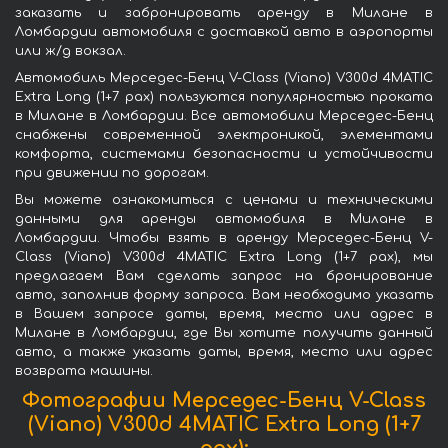
заказать и забронировать аренду в Милане в
Ломбардии автомобиля с доставкой авто в аэропорты
или ж/д вокзал.
Автомобиль Мерседес-Бенц V-Class (Viano) V300d 4MATIC
Extra Long (1+7 pax) пользуются популярностью проката
в Милане в Ломбардии. Все автомобили Мерседес-Бенц
снабжены современной электроникой, элементами
комфорта, системами безопасности и устойчивости
при движении по дорогам.
Вы можете ознакомиться с ценами и техническими
данными для аренды автомобиля в Милане в
Ломбардии. Чтобы взять в аренду Мерседес-Бенц V-
Class (Viano) V300d 4MATIC Extra Long (1+7 pax), мы
предлагаем Вам сделать запрос на бронирование
авто, заполнив форму запроса. Вам необходимо указать
в Вашем запросе даты, время, место или адрес в
Милане в Ломбардии, где Вы хотите получить данный
авто, а также указать даты, время, место или адрес
возврата машины.
Фотографии Мерседес-Бенц V-Class
(Viano) V300d 4MATIC Extra Long (1+7