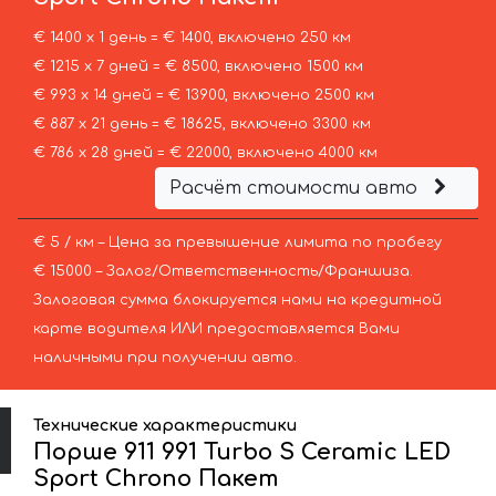
€ 1400 х 1 день = € 1400, включено 250 км
€ 1215 х 7 дней = € 8500, включено 1500 км
€ 993 х 14 дней = € 13900, включено 2500 км
€ 887 х 21 день = € 18625, включено 3300 км
€ 786 х 28 дней = € 22000, включено 4000 км
Расчёт стоимости авто
€ 5 / км – Цена за превышение лимита по пробегу
€ 15000 – Залог/Ответственность/Франшиза.
Залоговая сумма блокируется нами на кредитной
карте водителя ИЛИ предоставляется Вами
наличными при получении авто.
Технические характеристики
Порше 911 991 Turbo S Ceramic LED
Sport Chrono Пакет