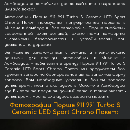
Ломбардии автомобиля с доставкой авто в аэропорты
или ж/д вокзал.
Автомобиль Порше 911 991 Turbo S Ceramic LED Sport
Chrono Пакет пользуются популярностью проката в
Милане в Ломбардии. Все автомобили Порше снабжены
современной электроникой, элементами комфорта,
системами безопасности и устойчивости при
движении по дорогам.
Вы можете ознакомиться с ценами и техническими
данными для аренды автомобиля в Милане в
Ломбардии. Чтобы взять в аренду Порше 911 991 Turbo S
Ceramic LED Sport Chrono Пакет, мы предлагаем Вам
сделать запрос на бронирование авто, заполнив форму
запроса. Вам необходимо указать в Вашем запросе
даты, время, место или адрес в Милане в Ломбардии,
где Вы хотите получить данный авто, а также указать
даты, время, место или адрес возврата машины.
Фотографии Порше 911 991 Turbo S
Ceramic LED Sport Chrono Пакет: