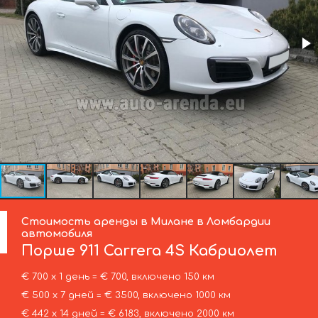
Стоимость аренды в Милане в Ломбардии
автомобиля
Порше
911 Carrera 4S Кабриолет
€ 700 х 1 день = € 700, включено 150 км
€ 500 х 7 дней = € 3500, включено 1000 км
€ 442 х 14 дней = € 6183, включено 2000 км