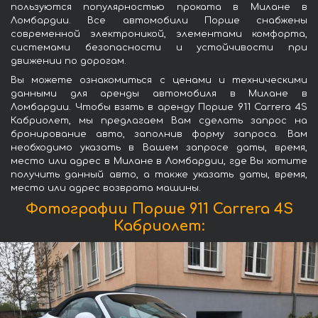
пользуются популярностью проката в Милане в
Ломбардии. Все автомобили Порше снабжены
современной электроникой, элементами комфорта,
системами безопасности и устойчивости при
движении по дорогам.
Вы можете ознакомиться с ценами и техническими
данными для аренды автомобиля в Милане в
Ломбардии. Чтобы взять в аренду Порше 911 Carrera 4S
Кабриолет, мы предлагаем Вам сделать запрос на
бронирование авто, заполнив форму запроса. Вам
необходимо указать в Вашем запросе даты, время,
место или адрес в Милане в Ломбардии, где Вы хотите
получить данный авто, а также указать даты, время,
место или адрес возврата машины.
Фотографии Порше 911 Carrera 4S
Кабриолет: