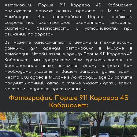
Автомобиль Порше 911 Каррера 4S Кабриолет
пользуются популярностью проката в Милане в
Ломбардии. Все автомобили Порше снабжены
современной электроникой, элементами комфорта,
системами безопасности и устойчивости при
движении по дорогам.
Вы можете ознакомиться с ценами и техническими
данными для аренды автомобиля в Милане в
Ломбардии. Чтобы взять в аренду Порше 911 Каррера 4S
Кабриолет, мы предлагаем Вам сделать запрос на
бронирование авто, заполнив форму запроса. Вам
необходимо указать в Вашем запросе даты, время,
место или адрес в Милане в Ломбардии, где Вы хотите
получить данный авто, а также указать даты, время,
место или адрес возврата машины.
Фотографии Порше 911 Каррера 4S
Кабриолет: