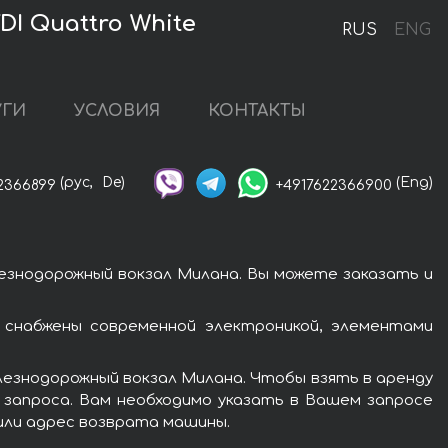
I Quattro White
RUS
ENG
УГИ
УСЛОВИЯ
КОНТАКТЫ
(рус,
De)
(Eng)
2366899
+4917622366900
лезнодорожный вокзал Милана. Вы можете заказать и
 снабжены современной электроникой, элементами
лезнодорожный вокзал Милана. Чтобы взять в аренду
у запроса. Вам необходимо указать в Вашем запросе
 или адрес возврата машины.