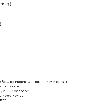
. д.)
)
е Ваш контактный номер телефона в
м формате.
дующим образом:
ратора Номер
6899