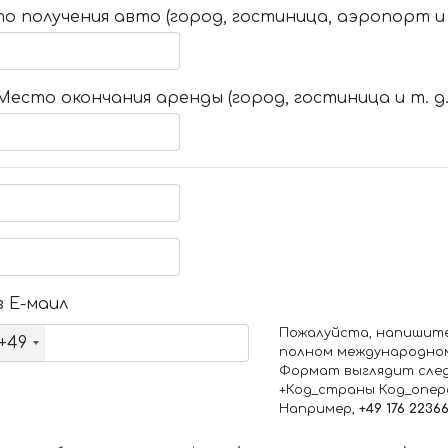
о получения авто (город, гостиница, аэропорт и т
Место окончания аренды (город, гостиница и т. д.
 Е-маил
Пожалуйста, напишит
+49
полном международно
Формат выглядит сле
+Код_страны Код_опе
Например,
+49 176 2236