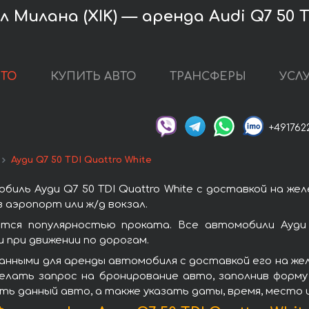
Милана (XIK) — аренда Audi Q7 50 TD
ВТО
КУПИТЬ АВТО
ТРАНСФЕРЫ
УСЛ
+491762
Ауди Q7 50 TDI Quattro White
иль Ауди Q7 50 TDI Quattro White с доставкой на же
 аэропорт или ж/д вокзал.
уются популярностью проката. Все автомобили Ауди
при движении по дорогам.
анными для аренды автомобиля с доставкой его на же
сделать запрос на бронирование авто, заполнив форм
ить данный авто, а также указать даты, время, место