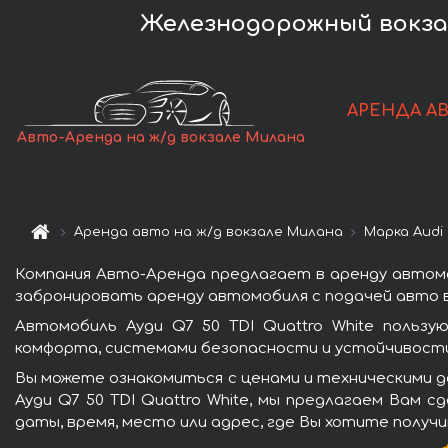
Железнодорожный вокзал 
АРЕНДА А
Авто-Аренда на ж/д вокзале Милана
Аренда авто на ж/д вокзале Милана
Марка Audi
Компания Авто-Аренда предлагает в аренду автомоб
забронировать аренду автомобиля с подачей авто в
Автомобиль Ауди Q7 50 TDI Quattro White польз
комфорта, системами безопасности и устойчивости 
Вы можете ознакомиться с ценами и техническими д
Ауди Q7 50 TDI Quattro White, мы предлагаем Вам 
даты, время, место или адрес, где Вы хотите получ