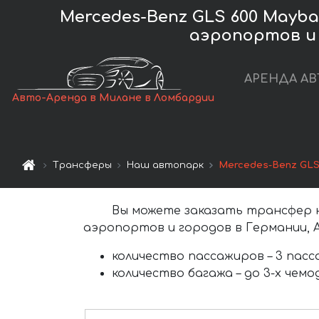
Mercedes-Benz GLS 600 Mayba
аэропортов и 
АРЕНДА АВ
Авто-Аренда в Милане в Ломбардии
Трансферы
Наш автопарк
Mercedes-Benz GLS 
Вы можете заказать трансфер
аэропортов и городов в Германии, А
количество пассажиров –
3 пас
количество багажа –
до 3-х чем