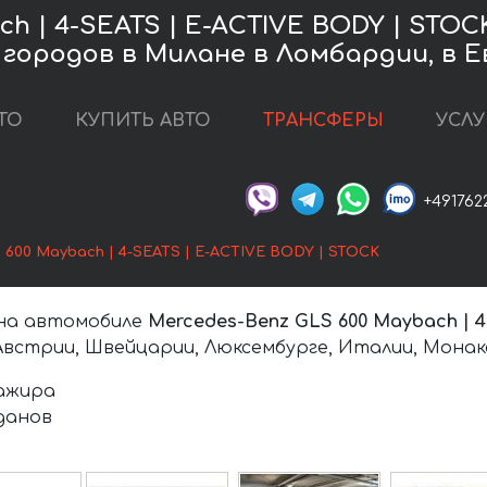
ch | 4-SEATS | E-ACTIVE BODY | STO
городов в Милане в Ломбардии, в 
ТО
КУПИТЬ АВТО
ТРАНСФЕРЫ
УСЛУ
+491762
600 Maybach | 4-SEATS | E-ACTIVE BODY | STOCK
 на автомобиле
Mercedes-Benz GLS 600 Maybach | 
встрии, Швейцарии, Люксембурге, Италии, Монако
сажира
оданов