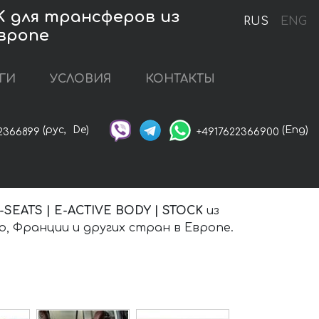
CK для трансферов из
RUS
ENG
Европе
ГИ
УСЛОВИЯ
КОНТАКТЫ
(рус,
De)
(Eng)
2366899
+4917622366900
4-SEATS | E-ACTIVE BODY | STOCK
из
, Франции и других стран в Европе.