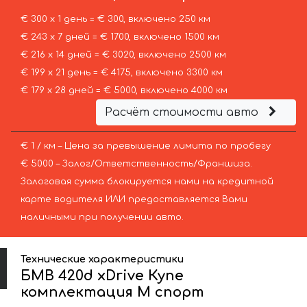
€ 300 х 1 день = € 300, включено 250 км
€ 243 х 7 дней = € 1700, включено 1500 км
€ 216 х 14 дней = € 3020, включено 2500 км
€ 199 х 21 день = € 4175, включено 3300 км
€ 179 х 28 дней = € 5000, включено 4000 км
Расчёт стоимости авто
€ 1 / км – Цена за превышение лимита по пробегу
€ 5000 – Залог/Ответственность/Франшиза.
Залоговая сумма блокируется нами на кредитной
карте водителя ИЛИ предоставляется Вами
наличными при получении авто.
Технические характеристики
БМВ 420d xDrive Купе
комплектация М спорт