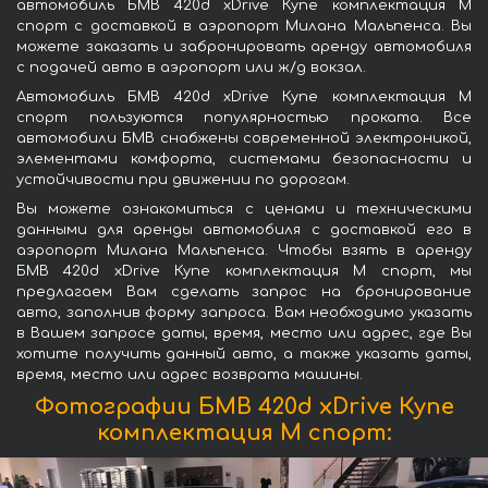
автомобиль БМВ 420d xDrive Купе комплектация М
спорт с доставкой в аэропорт Милана Мальпенса. Вы
можете заказать и забронировать аренду автомобиля
с подачей авто в аэропорт или ж/д вокзал.
Автомобиль БМВ 420d xDrive Купе комплектация М
спорт пользуются популярностью проката. Все
автомобили БМВ снабжены современной электроникой,
элементами комфорта, системами безопасности и
устойчивости при движении по дорогам.
Вы можете ознакомиться с ценами и техническими
данными для аренды автомобиля с доставкой его в
аэропорт Милана Мальпенса. Чтобы взять в аренду
БМВ 420d xDrive Купе комплектация М спорт, мы
предлагаем Вам сделать запрос на бронирование
авто, заполнив форму запроса. Вам необходимо указать
в Вашем запросе даты, время, место или адрес, где Вы
хотите получить данный авто, а также указать даты,
время, место или адрес возврата машины.
Фотографии БМВ 420d xDrive Купе
комплектация М спорт: