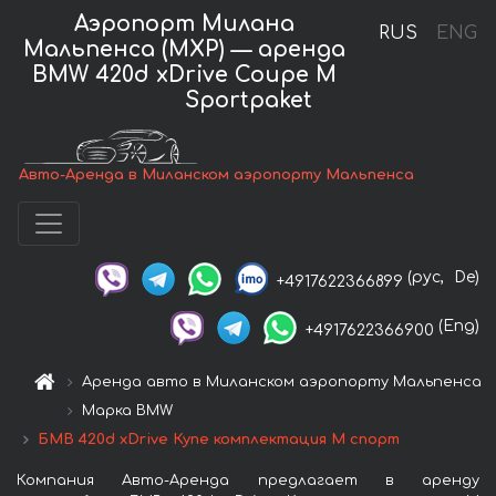
Аэропорт Милана
RUS
ENG
Мальпенса (MXP) — аренда
BMW 420d xDrive Coupe M
Sportpaket
Авто-Аренда в Миланском аэропорту Мальпенса
(рус,
De)
+4917622366899
(Eng)
+4917622366900
Аренда авто в Миланском аэропорту Мальпенса
Марка BMW
БМВ 420d xDrive Купе комплектация М спорт
Компания Авто-Аренда предлагает в аренду