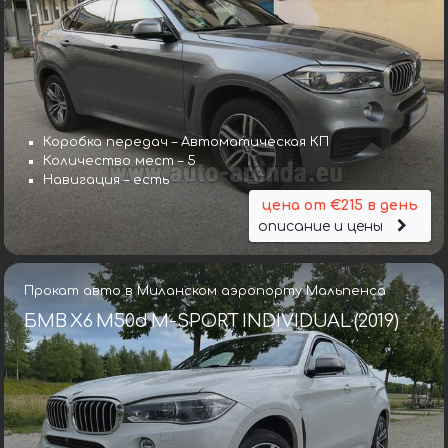
Коробка передач – Автоматическая КП
Количество мест – 5
Навигация – есть
цена от €215 в день
описание и цены
Прокат авто в Миланском аэропорту Мальпенса
БМВ X6 M50d M-SPORT INDIVIDUAL (2019)