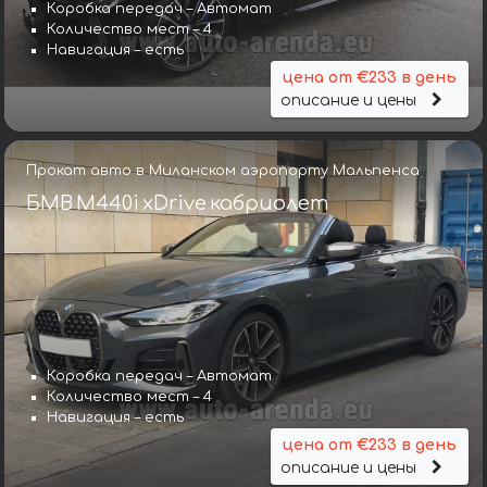
Коробка передач – Автомат
Количество мест – 4
Навигация – есть
цена от €233 в день
описание и цены
Прокат авто в Миланском аэропорту Мальпенса
БМВ M440i xDrive кабриолет
Коробка передач – Автомат
Количество мест – 4
Навигация – есть
цена от €233 в день
описание и цены