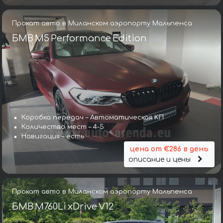
Прокат авто в Миланском аэропорту Мальпенса
БМВ M5 Performance Edition
Коробка передач – Автоматическая КП
Количество мест – 4-5
Навигация – есть
цена от €286 в день
описание и цены
Прокат авто в Миланском аэропорту Мальпенса
БМВ M760Li xDrive V12