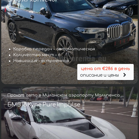
Коробка передач – автоматическая
Количество мест – 6
Навигация – встроенная
цена от €286 в день
описание и цены
Прокат авто в Миланском аэропорту Мальпенса
БМВ i8 Купе Pure Impulse