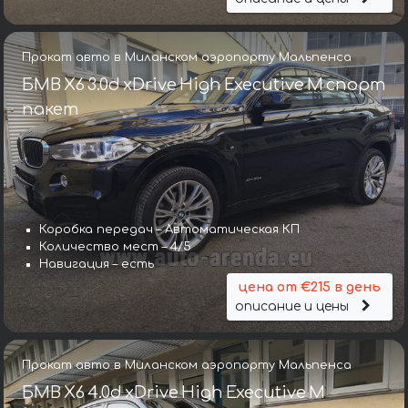
Прокат авто в Миланском аэропорту Мальпенса
БМВ X6 3.0d xDrive High Executive M спорт
пакет
Коробка передач – Автоматическая КП
Количество мест – 4/5
Навигация – есть
цена от €215 в день
описание и цены
Прокат авто в Миланском аэропорту Мальпенса
БМВ X6 4.0d xDrive High Executive M