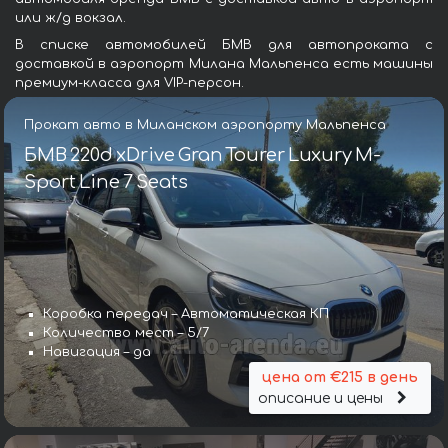
или ж/д вокзал.
В списке автомобилей БМВ для автопроката с
доставкой в аэропорт Милана Мальпенса есть машины
премиум-класса для VIP-персон.
Прокат авто в Миланском аэропорту Мальпенса
БМВ 220d xDrive Gran Tourer Luxury M-
Sport Line 7 Seats
Коробка передач – Автоматическая КП
Количество мест – 5/7
Навигация – да
цена от €215 в день
описание и цены