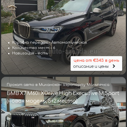
Коробка передач – Автоматическая
Количество мест – 6
Навигация – есть
цена от €343 в день
описание и цены
Прокат авто в Миланском аэропорту Мальпенса
БМВ X7 M60i XDrive High Executive M Sport
(новая модель, 5+2 места)