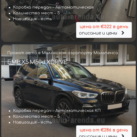
Коробка передач – Автоматическая
Количество мест – 5
Навигация – есть
цена от €322 в день
описание и цены
Прокат авто в Миланском аэропорту Мальпенса
БМВ X5 M50d XDRIVE
Коробка передач – Автоматическая КП
Количество мест – 5
Навигация – есть
цена от €286 в день
описание и цены