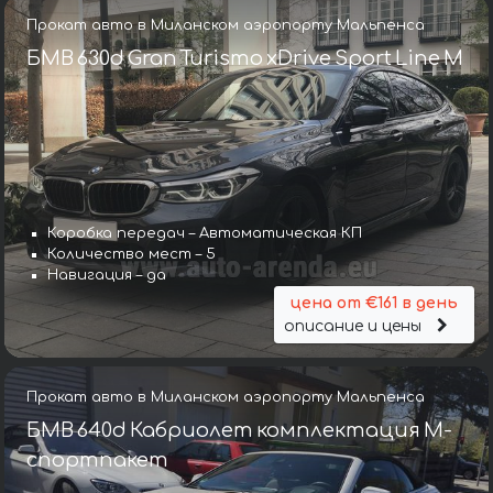
Прокат авто в Миланском аэропорту Мальпенса
БМВ 630d Gran Turismo xDrive Sport Line М
Коробка передач – Автоматическая КП
Количество мест – 5
Навигация – да
цена от €161 в день
описание и цены
Прокат авто в Миланском аэропорту Мальпенса
БМВ 640d Кабриолет комплектация М-
спортпакет