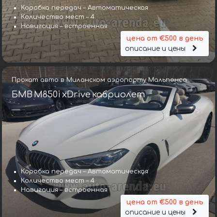
Коробка передач – Автоматическая
Количество мест – 4
Навигация – встроенная
цена от €500 в день
описание и цены
Прокат авто в Миланском аэропорту Мальпенса
БМВ M850i xDrive кабриолет
Коробка передач – Автоматическая
Количество мест – 4
Навигация – встроенная
цена от €500 в день
описание и цены