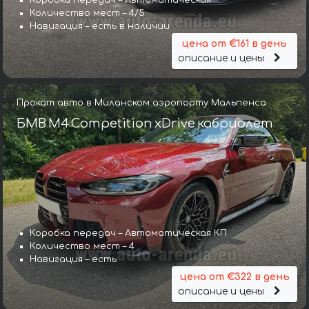
Количество мест – 4/5
Навигация – есть в наличии
цена от €161 в день
описание и цены
Прокат авто в Миланском аэропорту Мальпенса
БМВ M4 Competition xDrive кабриолет
Коробка передач – Автоматическая КП
Количество мест – 4
Навигация – есть
цена от €322 в день
описание и цены