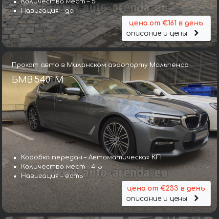
Количество мест – 5
Навигация – да
цена от €161 в день
описание и цены
Прокат авто в Миланском аэропорту Мальпенса
БМВ 540i M
Коробка передач – Автоматическая КП
Количество мест – 4-5
Навигация – есть
цена от €233 в день
описание и цены