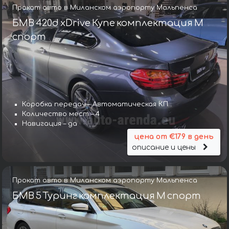
Прокат авто в Миланском аэропорту Мальпенса
БМВ 420d xDrive Купе комплектация М
спорт
Коробка передач – Автоматическая КП
Количество мест – 4
Навигация – да
цена от €179 в день
описание и цены
Прокат авто в Миланском аэропорту Мальпенса
БМВ 5 Туринг комплектация М спорт