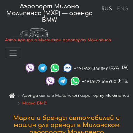
Аэропорт Милана
RUS
ENG
Мальпенса (MXP) — аренда
BMW
Авто-Аренда в Миланском аэропорту Мальпенса
(рус,
De)
+4917622366899
(Eng)
+4917622366900
Аренда авто в Миланском аэропорту Мальпенса
Марка БМВ
Марки и бренды автомобилей и
машин для аренды в Миланском
аэропорту Мальпенса