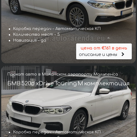
Коробка передач – Автоматическая КП
Количество мест – 5
Навигация – да
цена от €161 в день
описание и цены
Прокат авто в Миланском аэропорту Мальпенса
БМВ 520d xDrive Touring M комплектация
Коробка передач – Автоматическая КП