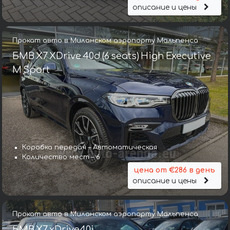
описание и цены
Прокат авто в Миланском аэропорту Мальпенса
БМВ X7 XDrive 40d (6 seats) High Executive
M Sport
Коробка передач – Автоматическая
Количество мест – 6
цена от €286 в день
описание и цены
Прокат авто в Миланском аэропорту Мальпенса
БМВ X7 xDrive40i