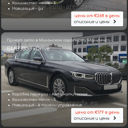
Количество мест – 5
Навигация – да
цена от €268 в день
описание и цены
Прокат авто в Миланском аэропорту Мальпенса
БМВ 730d xDrive
Коробка передач – Автоматическая
Количество мест – 5
Навигация – в панели управления
цена от €179 в день
описание и цены