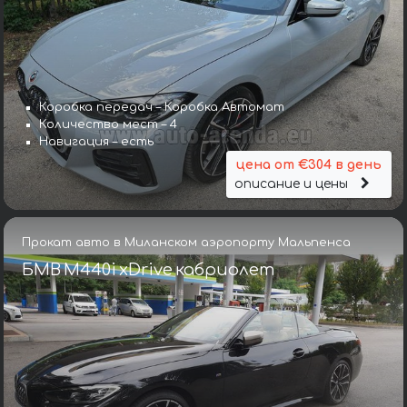
Коробка передач – Коробка Автомат
Количество мест – 4
Навигация – есть
цена от €304 в день
описание и цены
Прокат авто в Миланском аэропорту Мальпенса
БМВ M440i xDrive кабриолет