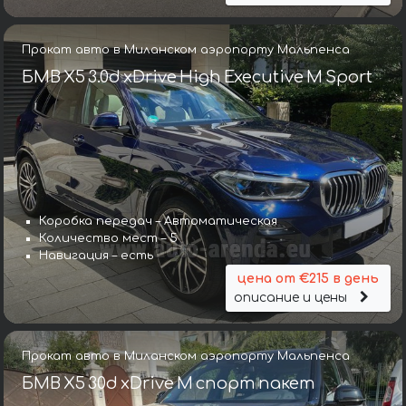
Прокат авто в Миланском аэропорту Мальпенса
БМВ X5 3.0d xDrive High Executive M Sport
Коробка передач – Автоматическая
Количество мест – 5
Навигация – есть
цена от €215 в день
описание и цены
Прокат авто в Миланском аэропорту Мальпенса
БМВ X5 30d xDrive M спорт пакет