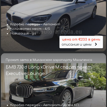
Коробка передач – Автомат
Количество мест – 4/5
Навигация – да
цена от €233 в день
описание и цены
Прокат авто в Миланском аэропорту Мальпенса
БМВ 730 d Lang xDrive M спорт пакет
Executive Lounge
Коробка передач – Автоматическая КП