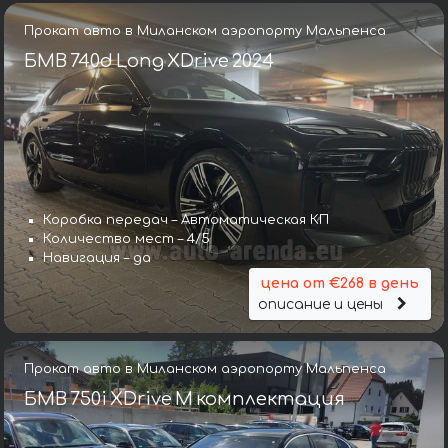
Прокат авто в Миланском аэропорту Мальпенса
БМВ 740d Long XDrive 2024
Коробка передач – Автоматическая КП
Количество мест – 4/5
Навигация – да
цена от €268 в день
описание и цены
Прокат авто в Миланском аэропорту Мальпенса
БМВ 750i XDrive M комплектация