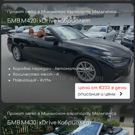
Прокат авто в Миланском аэропорту Мальпенса
БМВ M420i xDrive кабриолет
Коробка передач – Автоматическая
Количество мест – 4
Навигация – есть
цена от €233 в день
описание и цены
Прокат авто в Миланском аэропорту Мальпенса
БМВ M430i xDrive Кабриолет