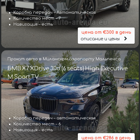
Коробка передач – Автоматическая
Количество мест – 7
Навигация – есть
цена от €300 в день
описание и цены
Прокат авто в Миланском аэропорту Мальпенса
БМВ X7 XDrive 30d (6 seats) High Executive
M Sport TV
Коробка передач – автоматическая
Количество мест – 6
Навигация – есть
цена от €286 в день