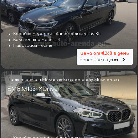
Коробка передач – Автоматическая КП
Количество мест – 4
Навигация – есть
цена от €268 в день
описание и цены
Прокат авто в Миланском аэропорту Мальпенса
БМВ M135i XDrive
Коробка передач – Автоматическая