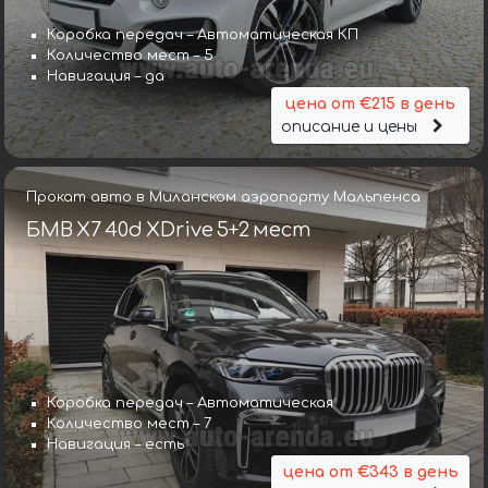
Коробка передач – Автоматическая КП
Количество мест – 5
Навигация – да
цена от €215 в день
описание и цены
Прокат авто в Миланском аэропорту Мальпенса
БМВ X7 40d XDrive 5+2 мест
Коробка передач – Автоматическая
Количество мест – 7
Навигация – есть
цена от €343 в день