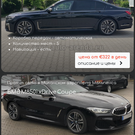
Коробка передач – автоматическая
Количество мест – 5
Навигация – есть
цена от €322 в день
описание и цены
Прокат авто в Миланском аэропорту Мальпенса
БМВ M850i xDrive Coupe