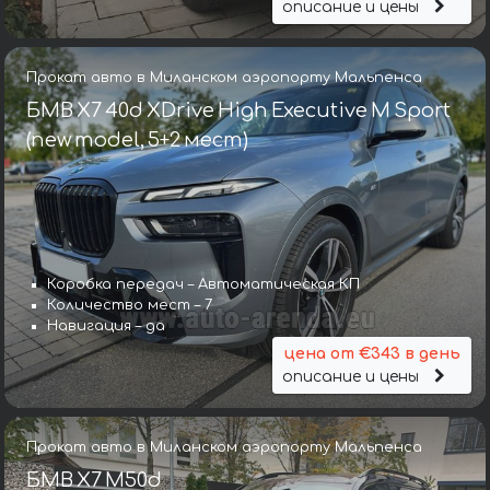
описание и цены
Прокат авто в Миланском аэропорту Мальпенса
БМВ X7 40d XDrive High Executive M Sport
(new model, 5+2 мест)
Коробка передач – Автоматическая КП
Количество мест – 7
Навигация – да
цена от €343 в день
описание и цены
Прокат авто в Миланском аэропорту Мальпенса
БМВ X7 M50d