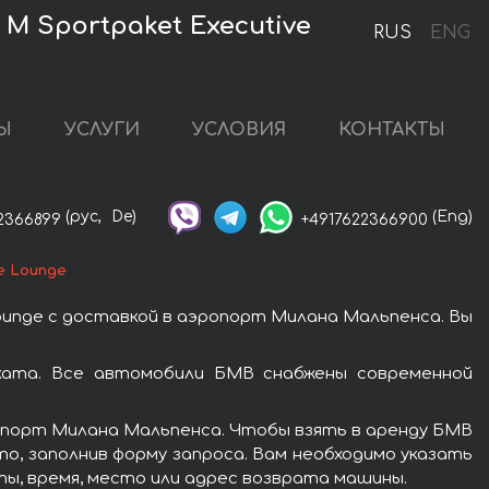
M Sportpaket Executive
RUS
ENG
Ы
УСЛУГИ
УСЛОВИЯ
КОНТАКТЫ
(рус,
De)
(Eng)
2366899
+4917622366900
e Lounge
ounge с доставкой в аэропорт Милана Мальпенса. Вы
оката. Все автомобили БМВ снабжены современной
ропорт Милана Мальпенса. Чтобы взять в аренду БМВ
то, заполнив форму запроса. Вам необходимо указать
ты, время, место или адрес возврата машины.