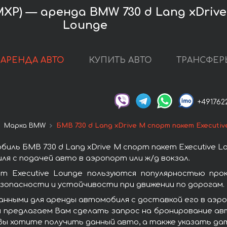
P) — аренда BMW 730 d Lang xDrive 
Lounge
АРЕНДА АВТО
КУПИТЬ АВТО
ТРАНСФЕР
+491762
Марка BMW
БМВ 730 d Lang xDrive M спорт пакет Executiv
иль БМВ 730 d Lang xDrive M спорт пакет Executive L
я с подачей авто в аэропорт или ж/д вокзал.
т Executive Lounge пользуются популярностью пр
зопасности и устойчивости при движении по дорогам.
анными для аренды автомобиля с доставкой его в аэ
 мы предлагаем Вам сделать запрос на бронирование ав
 Вы хотите получить данный авто, а также указать да