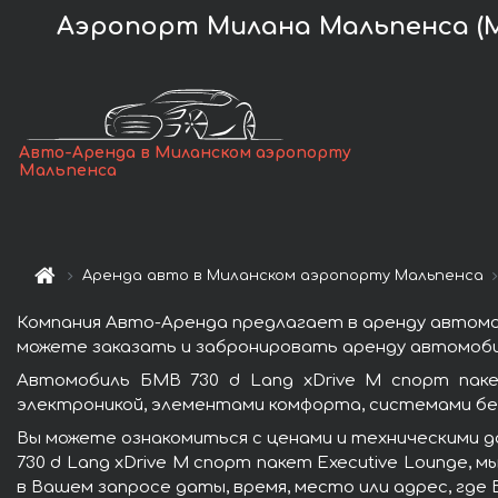
Аэропорт Милана Мальпенса (MX
Авто-Аренда в Миланском аэропорту
Мальпенса
Аренда авто в Миланском аэропорту Мальпенса
Компания Авто-Аренда предлагает в аренду автомоб
можете заказать и забронировать аренду автомобил
Автомобиль БМВ 730 d Lang xDrive M спорт паке
электроникой, элементами комфорта, системами бе
Вы можете ознакомиться с ценами и техническими д
730 d Lang xDrive M спорт пакет Executive Lounge,
в Вашем запросе даты, время, место или адрес, где