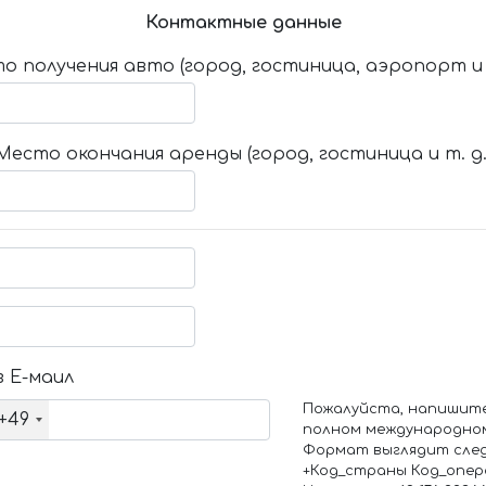
Контактные данные
о получения авто (город, гостиница, аэропорт и т
Место окончания аренды (город, гостиница и т. д.
 Е-маил
Пожалуйста, напишит
+49
полном международно
Формат выглядит сле
+Код_страны Код_опе