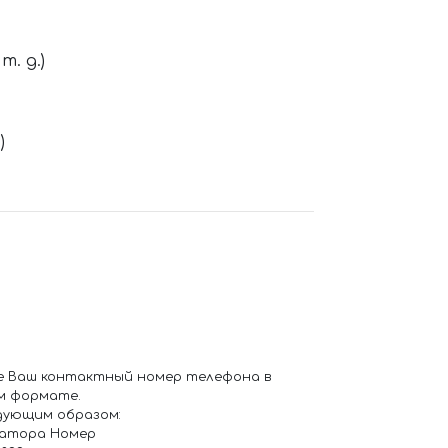
. д.)
)
е Ваш контактный номер телефона в
м формате.
дующим образом:
ратора Номер