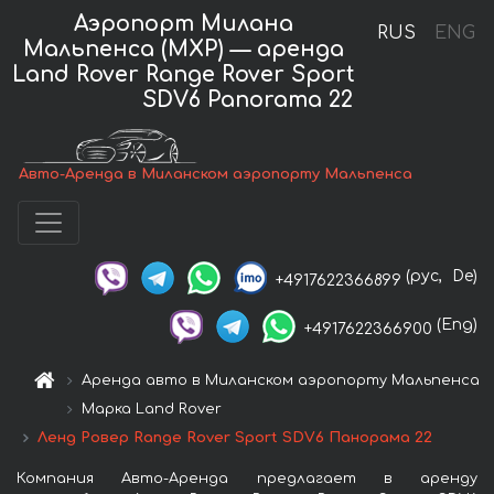
Аэропорт Милана
RUS
ENG
Мальпенса (MXP) — аренда
Land Rover Range Rover Sport
SDV6 Panorama 22
Авто-Аренда в Миланском аэропорту Мальпенса
(рус,
De)
+4917622366899
(Eng)
+4917622366900
Аренда авто в Миланском аэропорту Мальпенса
Марка Land Rover
Ленд Ровер Range Rover Sport SDV6 Панорама 22
Компания Авто-Аренда предлагает в аренду