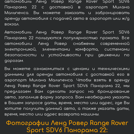
автомобиль Ленд Ровер Range Rover Sport SDV6
Панорама 22 с доставкой в аэропорт Милана
Мальпенса. Вы можете заказать и забронировать
аренду автомобиля с подачей авто в аэропорт или ж/д
вокзал.
Автомобиль Ленд Ровер Range Rover Sport SDV6
Панорама 22 пользуются популярностью проката. Все
автомобили Ленд Ровер снабжены современной
электроникой, элементами комфорта, системами
безопасности и устойчивости при движении по
дорогам.
Вы можете ознакомиться с ценами и техническими
данными для аренды автомобиля с доставкой его в
аэропорт Милана Мальпенса. Чтобы взять в аренду
Ленд Ровер Range Rover Sport SDV6 Панорама 22, мы
предлагаем Вам сделать запрос на бронирование
авто, заполнив форму запроса. Вам необходимо указать
в Вашем запросе даты, время, место или адрес, где Вы
хотите получить данный авто, а также указать даты,
время, место или адрес возврата машины.
Фотографии Ленд Ровер Range Rover
Sport SDV6 Панорама 22: