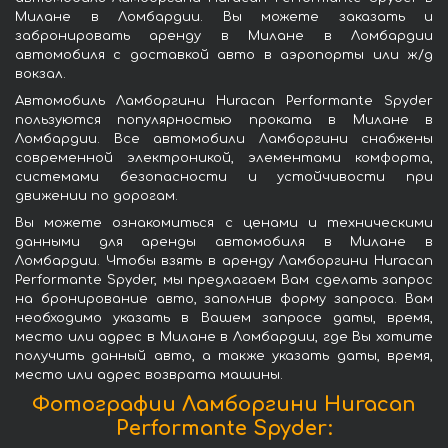
Милане в Ломбардии. Вы можете заказать и
забронировать аренду в Милане в Ломбардии
автомобиля с доставкой авто в аэропорты или ж/д
вокзал.
Автомобиль Ламборгини Huracan Performante Spyder
пользуются популярностью проката в Милане в
Ломбардии. Все автомобили Ламборгини снабжены
современной электроникой, элементами комфорта,
системами безопасности и устойчивости при
движении по дорогам.
Вы можете ознакомиться с ценами и техническими
данными для аренды автомобиля в Милане в
Ломбардии. Чтобы взять в аренду Ламборгини Huracan
Performante Spyder, мы предлагаем Вам сделать запрос
на бронирование авто, заполнив форму запроса. Вам
необходимо указать в Вашем запросе даты, время,
место или адрес в Милане в Ломбардии, где Вы хотите
получить данный авто, а также указать даты, время,
место или адрес возврата машины.
Фотографии Ламборгини Huracan
Performante Spyder: