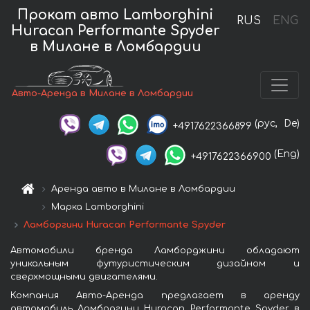
Прокат авто Lamborghini
RUS
ENG
Huracan Performante Spyder
в Милане в Ломбардии
Авто-Аренда в Милане в Ломбардии
(рус,
De)
+4917622366899
(Eng)
+4917622366900
Аренда авто в Милане в Ломбардии
Марка Lamborghini
Ламборгини Huracan Performante Spyder
Автомобили бренда Ламборджини обладают
уникальным футуристическим дизайном и
сверхмощными двигателями.
Компания Авто-Аренда предлагает в аренду
автомобиль Ламборгини Huracan Performante Spyder в